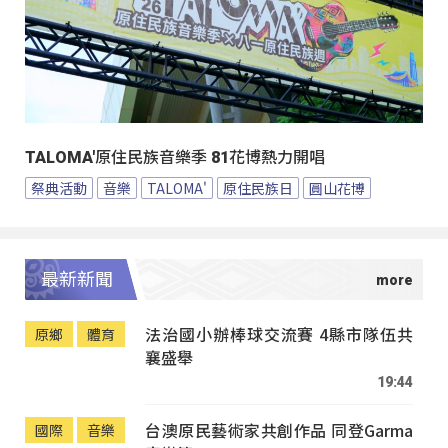
TALOMA'原住民族音樂季 81花博熱力開唱
祭典活動
音樂
TALOMA'
原住民族日
圓山花博
最新新聞
法治國小辦棒球交流賽 4縣市隊伍共
原鄉
體育
襄盛舉
19:44
台澳原民藝術家共創作品 同登Garma
國際
音樂