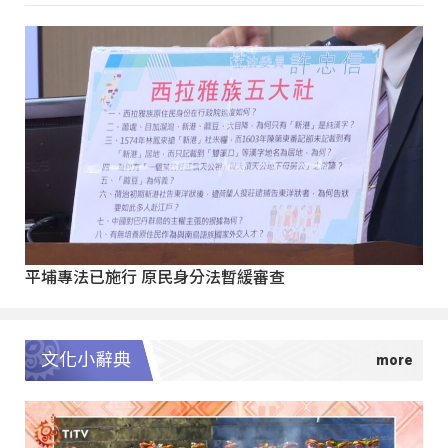
平埔專法已施行 原民身分法暫緩審查
文化小辭典