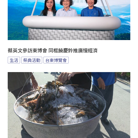
蔡英文參訪東博會 同框饒慶鈴推廣慢經濟
生活
祭典活動
台東博覽會