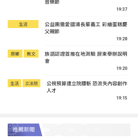
音樂節
19:37
公益團邀愛國浦長輩義工 彩繪蛋糕慶
生活
父親節
19:28
族語認證首推在地測驗 屏東舉辦說明
原鄉
教文
會
19:20
公視預算遭立院腰斬 恐流失內容創作
生活
立法院
人才
19:15
推薦新聞