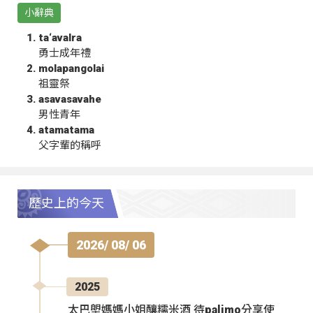
小辭典
ta‘avalra
勇士成年禮
molapangolai
祖靈祭
asavasavahe
男性青年
atamatama
父字輩的稱呼
歷史上的今天
2026/ 08/ 06
2025
太巴塱媽媽小姐釀糯米酒 待palimo分享使