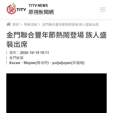
TITV NEWS
原視新聞網
首頁
祭典活動
金門聯合豐年節熱鬧登場 族人盛裝出席
金門聯合豐年節熱鬧登場 族人盛
裝出席
發布：2024-10-19 19:11
金門金城
Kacaw・Mayaw(周浩伊)
、
puljaljuyan(李耀維)