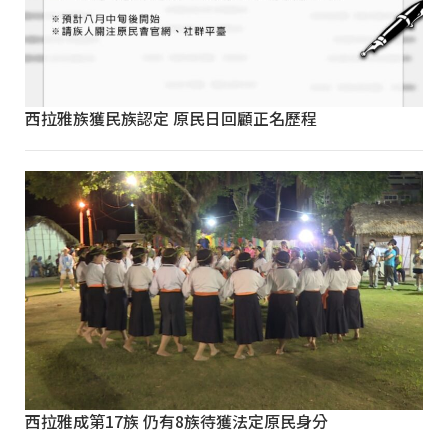
西拉雅族獲民族認定 原民日回顧正名歷程
西拉雅成第17族 仍有8族待獲法定原民身分