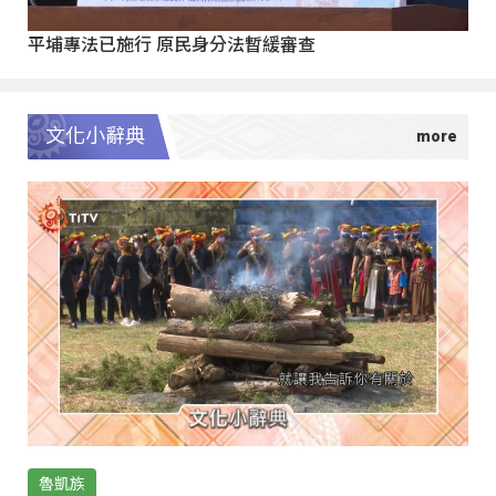
平埔專法已施行 原民身分法暫緩審查
文化小辭典
魯凱族