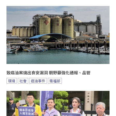
致癌油案燒出食安漏洞 朝野籲強化通報、品管
環境
社會
癌油事件
衛福部