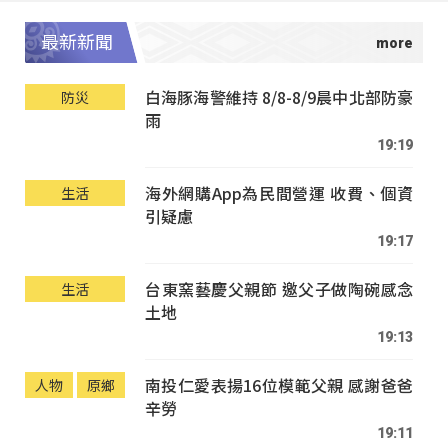
最新新聞
白海豚海警維持 8/8-8/9晨中北部防豪
防災
雨
19:19
海外網購App為民間營運 收費、個資
生活
引疑慮
19:17
台東窯藝慶父親節 邀父子做陶碗感念
生活
土地
19:13
南投仁愛表揚16位模範父親 感謝爸爸
人物
原鄉
辛勞
19:11