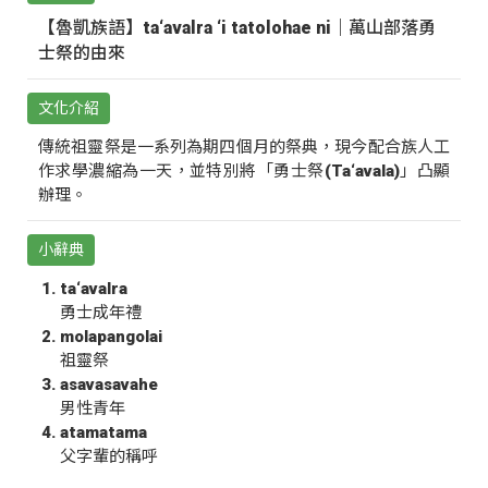
【魯凱族語】ta‘avalra ‘i tatolohae ni｜萬山部落勇
士祭的由來
文化介紹
傳統祖靈祭是一系列為期四個月的祭典，現今配合族人工
作求學濃縮為一天，並特別將「勇士祭(Ta‘avala)」凸顯
辦理。
小辭典
ta‘avalra
勇士成年禮
molapangolai
祖靈祭
asavasavahe
男性青年
atamatama
父字輩的稱呼