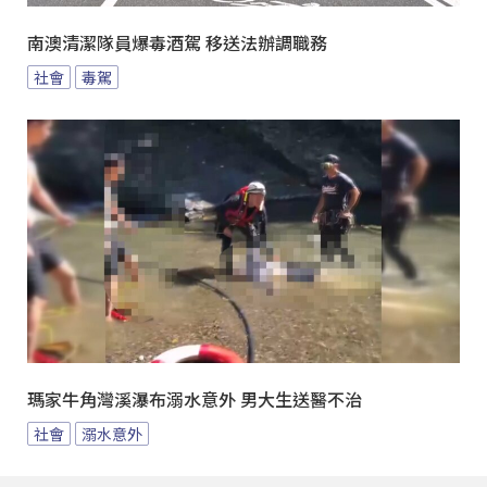
南澳清潔隊員爆毒酒駕 移送法辦調職務
社會
毒駕
瑪家牛角灣溪瀑布溺水意外 男大生送醫不治
社會
溺水意外