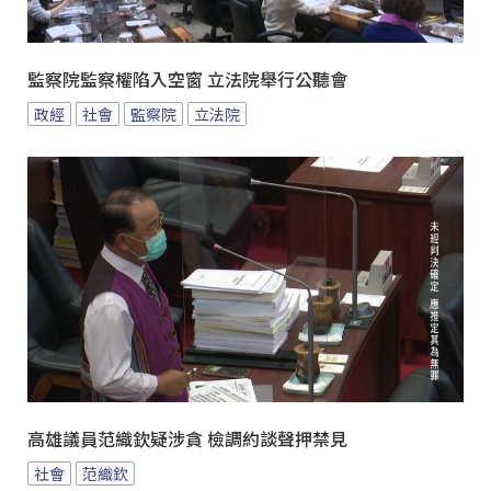
監察院監察權陷入空窗 立法院舉行公聽會
政經
社會
監察院
立法院
高雄議員范織欽疑涉貪 檢調約談聲押禁見
社會
范織欽