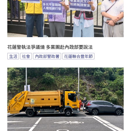
花蓮警執法爭議燒 多黨團赴內政部要說法
生活
社會
內政部警政署
花蓮聯合豐年節