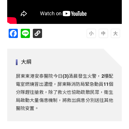
Facebook
Line
A
A
A
大綱
屏東東港安泰醫院今日(3)清晨發生火警，2樓配
電室燃燒冒出濃煙，屏東縣消防局緊急動員11個
分隊趕往搶救，除了救火也協助疏散民眾，衛生
局啟動大量傷患機制，將救出病患分別送往其他
醫院安置。