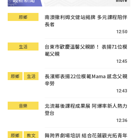
最新新聞
南澳撒利姆文健站揭牌 多元課程陪伴
原鄉
長者
12:50
台東市歡慶溫馨父親節！ 表揚71位模
生活
範父親
12:45
長濱鄉表揚22位模範Mama 感念父親
原鄉
生活
辛勞
12:43
北流幕後課程成果展 阿爆率新人熱力
音樂
登台
12:36
舞跨界劇場培訓 結合花蓮觀光拓青年
原鄉
教文