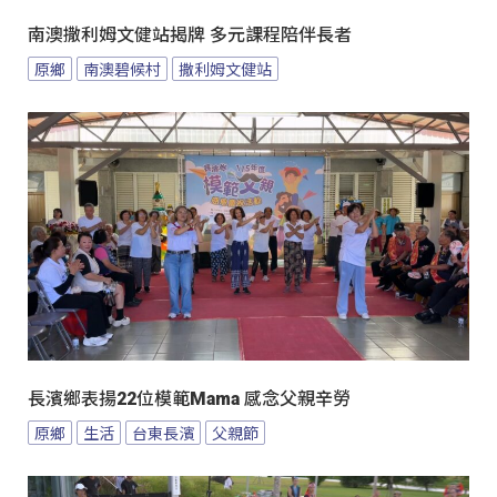
南澳撒利姆文健站揭牌 多元課程陪伴長者
原鄉
南澳碧候村
撒利姆文健站
長濱鄉表揚22位模範Mama 感念父親辛勞
原鄉
生活
台東長濱
父親節