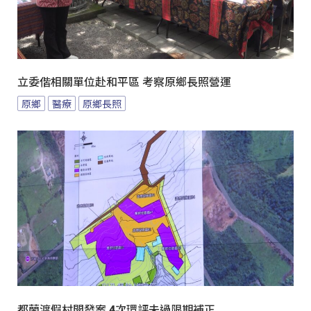
立委偕相關單位赴和平區 考察原鄉長照營運
原鄉
醫療
原鄉長照
都蘭渡假村開發案 4次環評未過限期補正