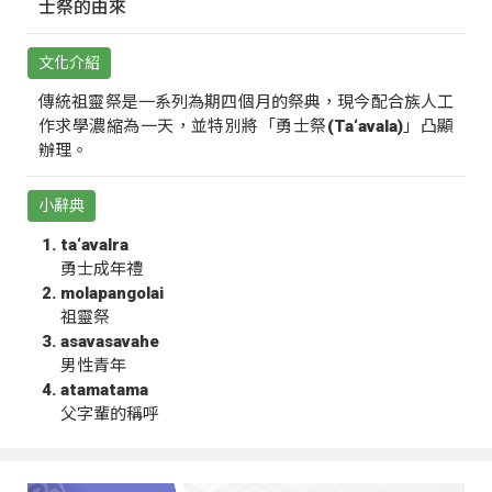
士祭的由來
文化介紹
傳統祖靈祭是一系列為期四個月的祭典，現今配合族人工
作求學濃縮為一天，並特別將「勇士祭(Ta‘avala)」凸顯
辦理。
小辭典
ta‘avalra
勇士成年禮
molapangolai
祖靈祭
asavasavahe
男性青年
atamatama
父字輩的稱呼