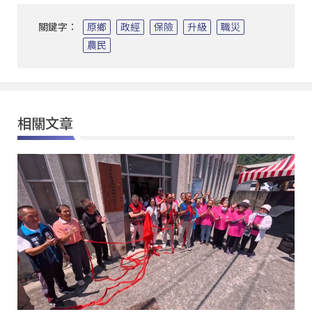
關鍵字：
原鄉
政經
保險
升級
職災
農民
相關文章