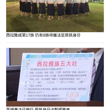
西拉雅成第17族 仍有8族待獲法定原民身分
平埔專法已施行 原民身分法暫緩審查