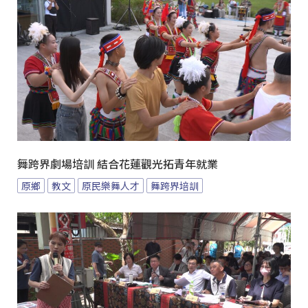
舞跨界劇場培訓 結合花蓮觀光拓青年就業
原鄉
教文
原民樂舞人才
舞跨界培訓