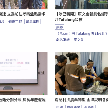
復建 立委前往考察盤點需求
【涉己新聞】原文會新劇名爆爭議
赴Tafalong致歉
環境
修復工程
司馬庫斯
原鄉
《Maan！把 Tafalong 搬到台北
劇名爭議
原文會
地籍分割分照 解長年產權難
嘉蘭村拚農業轉型 金峰說明會
原鄉
有機農業
金峰鄉