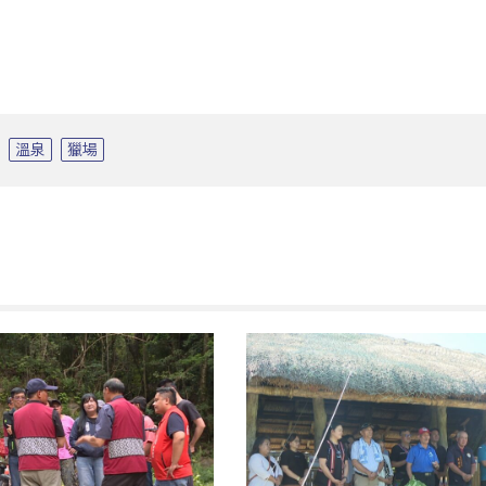
溫泉
獵場