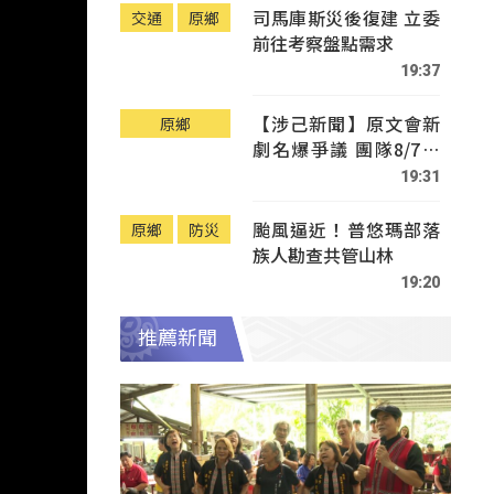
司馬庫斯災後復建 立委
交通
原鄉
前往考察盤點需求
19:37
【涉己新聞】原文會新
原鄉
劇名爆爭議 團隊8/7赴
Tafalong致歉
19:31
颱風逼近！普悠瑪部落
原鄉
防災
族人勘查共管山林
19:20
推薦新聞