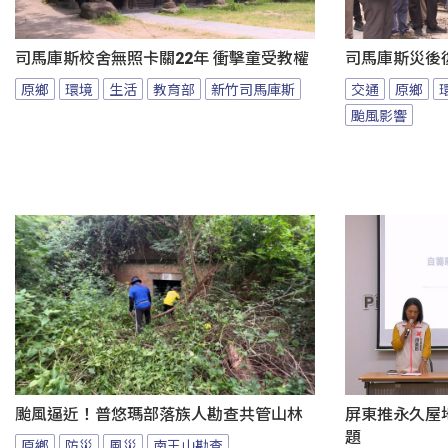
司馬庫斯校舍無照卡關22年 衝擊童受教權
司馬庫斯災後
原鄉
環境
生活
教育部
新竹司馬庫斯
交通
原鄉
颱風影響
颱風逼近！普悠瑪部落族人勘查共管山林
屏東推永久屋
題
原鄉
防災
風災
南王山勘查