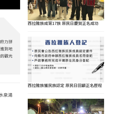
西拉雅族成第17族 原民日慶賀正名成功
政府力拼
源進到地
渥的觀光
西拉雅族獲民族認定 原民日回顧正名歷程
水泉湯