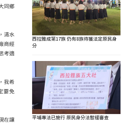
大同鄉
，清水
西拉雅成第17族 仍有8族待獲法定原民身
廠商經
分
思考適
，我希
定要免
平埔專法已施行 原民身分法暫緩審查
現在讓