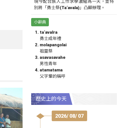
現今配合族人工作求學濃縮為一天，並特
別將「勇士祭(Ta‘avala)」凸顯辦理。
小辭典
ta‘avalra
勇士成年禮
molapangolai
祖靈祭
asavasavahe
男性青年
atamatama
父字輩的稱呼
歷史上的今天
2026/ 08/ 07