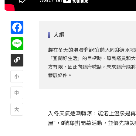
Facebook
大綱
Line
趕在冬天的泡湯季節!宜蘭大同鄉清水地
「宜蘭好生活」的目標時，原民議員和大
方有限，因此向縣府喊話，未來縣府能將
發展條件。
A
A
入冬天氣逐漸轉涼，能泡上溫泉是再
A
屋”，8號舉辦開幕活動，並優先讓