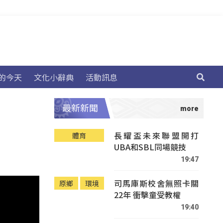
的今天
文化小辭典
活動訊息
最新新聞
長耀盃未來聯盟開打
體育
UBA和SBL同場競技
19:47
司馬庫斯校舍無照卡關
原鄉
環境
22年 衝擊童受教權
19:40