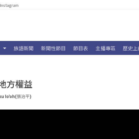
Instagram
族語新聞
新聞性節目
節目表
主播專區
歷史上
地方權益
ku lo'oh(張治平)