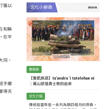
打獵以
文化小辭典
在和縣
，在平
大同、
魯凱族
【魯凱族語】ta‘avalra ‘i tatolohae ni
經手鄉
｜萬山部落勇士祭的由來
鄉得天
文化介紹
傳統祖靈祭是一系列為期四個月的祭典，