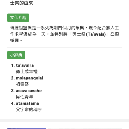
士祭的由來
文化介紹
傳統祖靈祭是一系列為期四個月的祭典，現今配合族人工
作求學濃縮為一天，並特別將「勇士祭(Ta‘avala)」凸顯
辦理。
小辭典
ta‘avalra
勇士成年禮
molapangolai
祖靈祭
asavasavahe
男性青年
atamatama
父字輩的稱呼