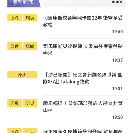
最新新聞
司馬庫斯校舍無照卡關22年 衝擊童受
原鄉
環境
教權
19:40
司馬庫斯災後復建 立委前往考察盤點
交通
原鄉
需求
19:37
【涉己新聞】原文會新劇名爆爭議 團
原鄉
隊8/7赴Tafalong致歉
19:31
颱風逼近！普悠瑪部落族人勘查共管
原鄉
防災
山林
19:20
屏東推永久屋地籍分割分照 解長年產
原鄉
生活