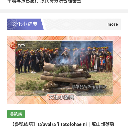
平埔專法已施行 原民身分法暫緩審查
文化小辭典
魯凱族
【魯凱族語】ta‘avalra ‘i tatolohae ni｜萬山部落勇