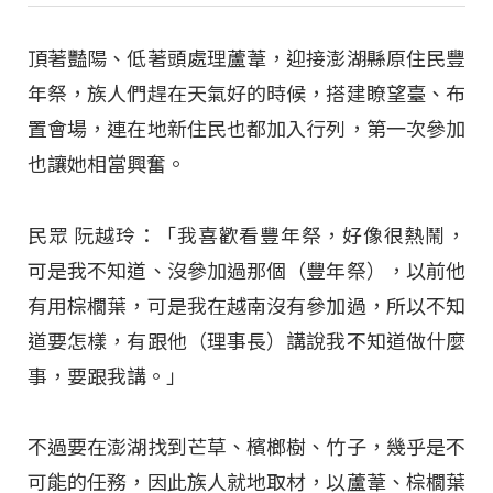
頂著豔陽、低著頭處理蘆葦，迎接澎湖縣原住民豐
年祭，族人們趕在天氣好的時候，搭建瞭望臺、布
置會場，連在地新住民也都加入行列，第一次參加
也讓她相當興奮。
民眾 阮越玲：「我喜歡看豐年祭，好像很熱鬧，
可是我不知道、沒參加過那個（豐年祭），以前他
有用棕櫚葉，可是我在越南沒有參加過，所以不知
道要怎樣，有跟他（理事長）講說我不知道做什麼
事，要跟我講。」
不過要在澎湖找到芒草、檳榔樹、竹子，幾乎是不
可能的任務，因此族人就地取材，以蘆葦、棕櫚葉