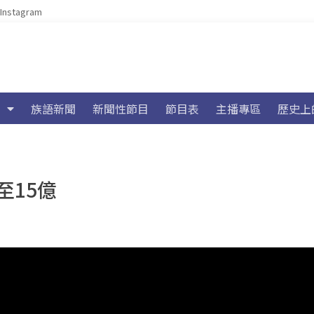
Instagram
族語新聞
新聞性節目
節目表
主播專區
歷史上
至15億