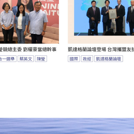
瑩競總主委 劉櫂豪當總幹事
凱達格蘭論壇登場 台灣攜盟友
九合一選舉
蔡英文
陳瑩
國際
政經
凱達格蘭論壇