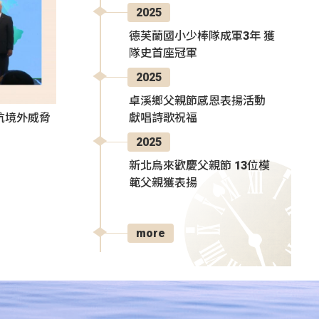
2025
德芙蘭國小少棒隊成軍3年 獲
隊史首座冠軍
2025
卓溪鄉父親節感恩表揚活動
獻唱詩歌祝福
抗境外威脅
2025
新北烏來歡慶父親節 13位模
範父親獲表揚
more