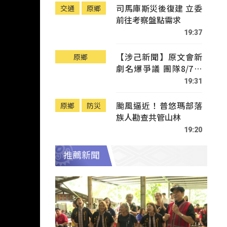
司馬庫斯災後復建 立委
交通
原鄉
前往考察盤點需求
19:37
【涉己新聞】原文會新
原鄉
劇名爆爭議 團隊8/7赴
Tafalong致歉
19:31
颱風逼近！普悠瑪部落
原鄉
防災
族人勘查共管山林
19:20
推薦新聞