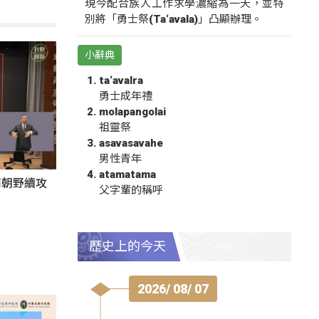
現今配合族人工作求學濃縮為一天，並特
別將「勇士祭(Ta‘avala)」凸顯辦理。
小辭典
ta‘avalra
勇士成年禮
molapangolai
祖靈祭
asavasavahe
男性青年
atamatama
商朝野續攻
父字輩的稱呼
歷史上的今天
2026/ 08/ 07