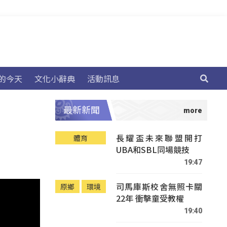
的今天
文化小辭典
活動訊息
最新新聞
長耀盃未來聯盟開打
體育
UBA和SBL同場競技
19:47
司馬庫斯校舍無照卡關
原鄉
環境
22年 衝擊童受教權
19:40