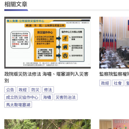
相關文章
政院版災防法修法 海嘯、堰塞湖列入災害
監察院監察權
別
政經
社會
公告
政經
防災
修法
成立防災協作中心
海嘯
災害防治法
馬太鞍堰塞湖