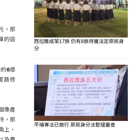
元，那
算的這
西拉雅成第17族 仍有8族待獲法定原民身
分
約6億
道路修
一個像產
持，那
平埔專法已施行 原民身分法暫緩審查
典上，
以及農