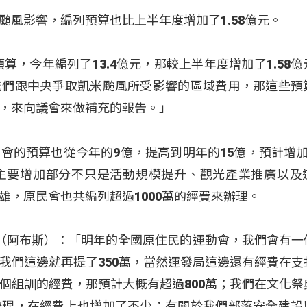
颱風影響，編列預算也比上半年度增加了1.58億元。
算，今年編列了13.4億元，那較上半年度增加了1.58億
我們跟中央爭取凱米颱風所受影響的區域費用，那這些預
，來向議會來做補充的報告。」
會的預算也從今年的9億，提高到明年的15億，預計增加
主要增加部分不只是活動規模提升、觀光產業推廣以及
雄，原民會也共編列超過1000萬的經費來辦理。
inuan（阿布斯）：「明年的全國原住民的運動會，我們會有
我們這邊就再提了350萬，當然運發局這邊還有經費在支
個組訓的經費，那預計大概有超過800萬；我們在文化祭
辦理，在經費上也增加了不少；有關於我們部落安全建設