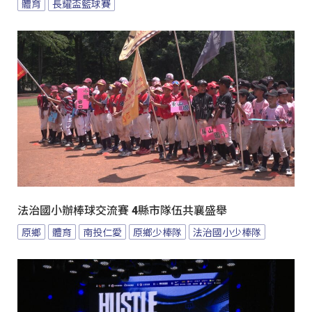
體育
長耀盃籃球賽
法治國小辦棒球交流賽 4縣市隊伍共襄盛舉
原鄉
體育
南投仁愛
原鄉少棒隊
法治國小少棒隊