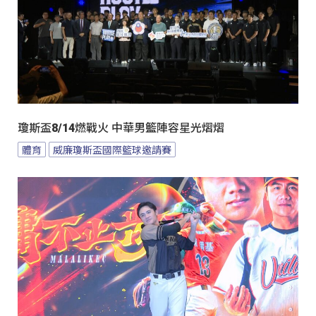
瓊斯盃8/14燃戰火 中華男籃陣容星光熠熠
體育
威廉瓊斯盃國際籃球邀請賽