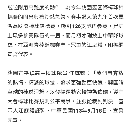
啦啦隊用高難度的動作，為今年桃園盃國際棒球錦
標賽的開幕典禮炒熱氣氛。賽事邁入第九年首次更
名為國際棒球錦標賽，吸引126支隊伍參賽，是史
上最多參賽隊伍的一屆。而月初才剛披上中華隊球
衣，在亞洲青棒錦標賽拿下冠軍的江庭毅，則擔綱
宣誓代表。
桃園市平鎮高中棒球隊員 江庭毅：「我們用奔放
的熱情、精湛的球技，追求更強勁更快速，與團隊
卓越的棒球理想，以發揚運動家精神為依歸，遵守
大會棒球比賽規則公平競爭，並服從裁判判決，宣
示人江庭毅謹誓，中華民國113年9月18日，宣誓
完畢。」