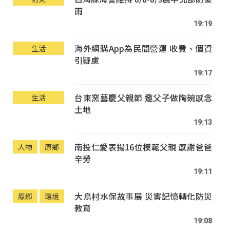
雨
19:19
海外網購App為民間營運 收費、個資
生活
引疑慮
19:17
台東窯藝慶父親節 邀父子做陶碗感念
生活
土地
19:13
南投仁愛表揚16位模範父親 感謝爸爸
人物
原鄉
辛勞
19:11
大鳥村水保故事展 災害記憶轉化防災
原鄉
環境
教育
19:08