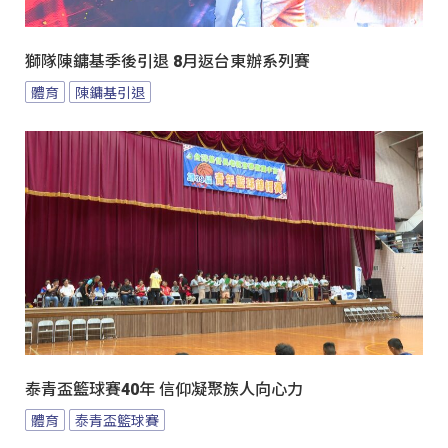
獅隊陳鏞基季後引退 8月返台東辦系列賽
體育
陳鏞基引退
泰青盃籃球賽40年 信仰凝聚族人向心力
體育
泰青盃籃球賽