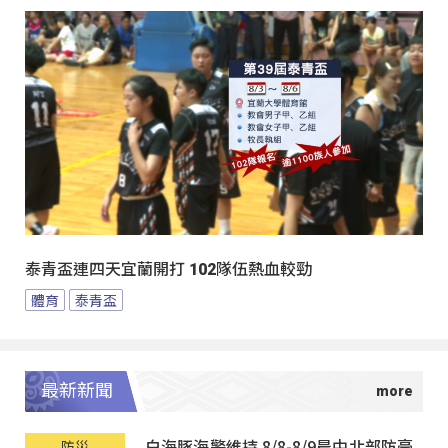
泰青盃連四天宜蘭開打 102隊伍熱血較勁
體育
泰青盃
最新新聞
白海豚海警維持 8/8-8/9晨中北部防豪
防災