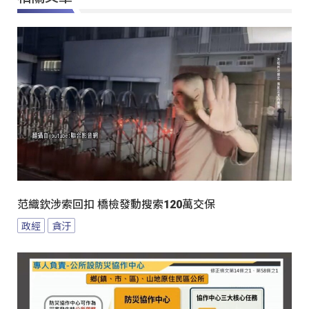
范織欽涉索回扣 橋檢發動搜索120萬交保
政經
貪汙