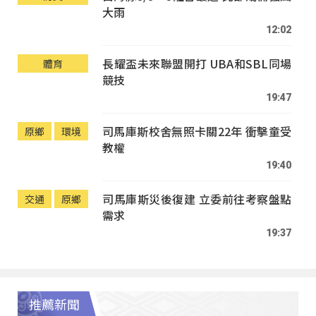
大雨
12:02
長耀盃未來聯盟開打 UBA和SBL同場
體育
競技
19:47
司馬庫斯校舍無照卡關22年 衝擊童受
原鄉
環境
教權
19:40
司馬庫斯災後復建 立委前往考察盤點
交通
原鄉
需求
19:37
推薦新聞