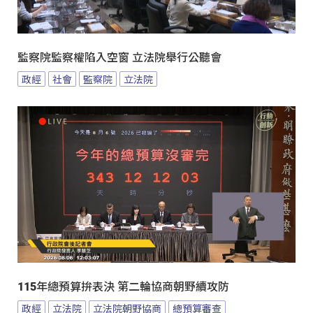
監察院監察權陷入空窗 立法院舉行公聽會
政經
社會
監察院
立法院
115年總預算拚表決 第二輪協商朝野續攻防
政經
立法院
立法院朝野協商
總預算審查