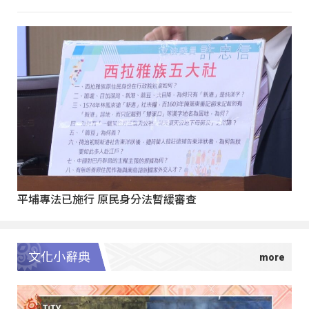
平埔專法已施行 原民身分法暫緩審查
文化小辭典