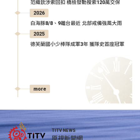
范織欽涉索回扣 橋檢發動搜索120萬交保
2026
白海豚8/8、9離台最近 北部戒備強風大雨
2025
德芙蘭國小少棒隊成軍3年 獲隊史首座冠軍
more
TITV NEWS
原視新聞網