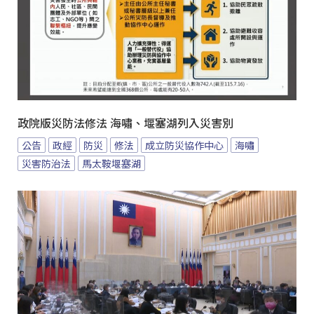
政院版災防法修法 海嘯、堰塞湖列入災害別
公告
政經
防災
修法
成立防災協作中心
海嘯
災害防治法
馬太鞍堰塞湖