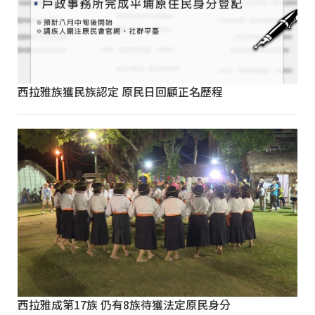
西拉雅族獲民族認定 原民日回顧正名歷程
西拉雅成第17族 仍有8族待獲法定原民身分