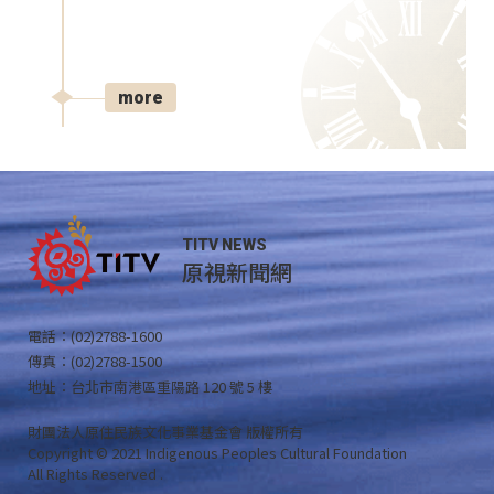
more
TITV NEWS
原視新聞網
電話：(02)2788-1600
傳真：(02)2788-1500
地址：台北市南港區重陽路 120 號 5 樓
財團法人原住民族文化事業基金會 版權所有
Copyright © 2021 Indigenous Peoples Cultural Foundation
All Rights Reserved .