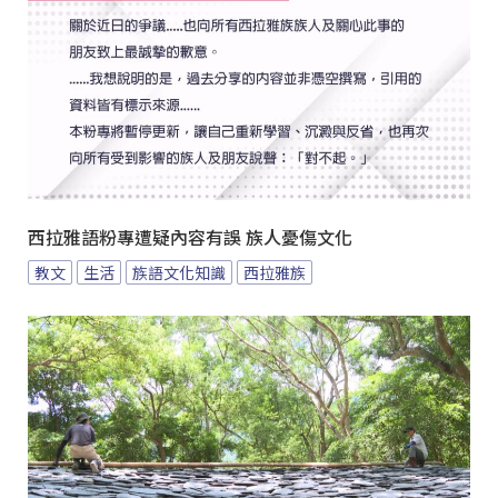
西拉雅語粉專遭疑內容有誤 族人憂傷文化
教文
生活
族語文化知識
西拉雅族