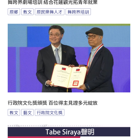
舞跨界劇場培訓 結合花蓮觀光拓青年就業
原鄉
教文
原民樂舞人才
舞跨界培訓
行政院文化獎頒獎 百位得主見證多元綻放
教文
藝文
行政院文化獎