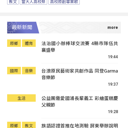
教文
當大人高校祭
高校原創畢業歌
最新新聞
法治國小辦棒球交流賽 4縣市隊伍共
原鄉
體育
襄盛舉
19:44
台澳原民藝術家共創作品 同登Garma
國際
音樂
音樂節
19:37
公益團邀愛國浦長輩義工 彩繪蛋糕慶
生活
父親節
19:28
族語認證首推在地測驗 屏東舉辦說明
原鄉
教文