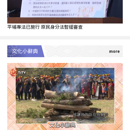
平埔專法已施行 原民身分法暫緩審查
文化小辭典