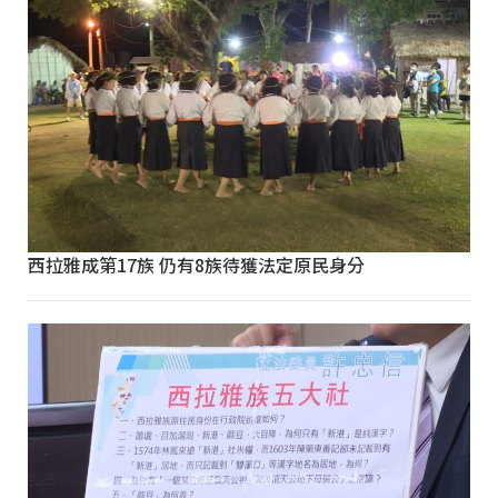
西拉雅成第17族 仍有8族待獲法定原民身分