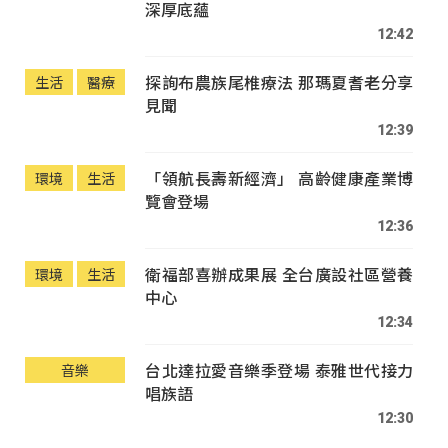
深厚底蘊
12:42
探詢布農族尾椎療法 那瑪夏耆老分享
生活
醫療
見聞
12:39
「領航長壽新經濟」 高齡健康產業博
環境
生活
覽會登場
12:36
衛福部喜辦成果展 全台廣設社區營養
環境
生活
中心
12:34
台北達拉愛音樂季登場 泰雅世代接力
音樂
唱族語
12:30