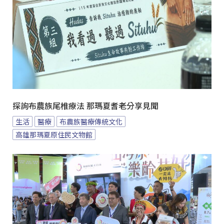
探詢布農族尾椎療法 那瑪夏耆老分享見聞
生活
醫療
布農族醫療傳統文化
高雄那瑪夏原住民文物館