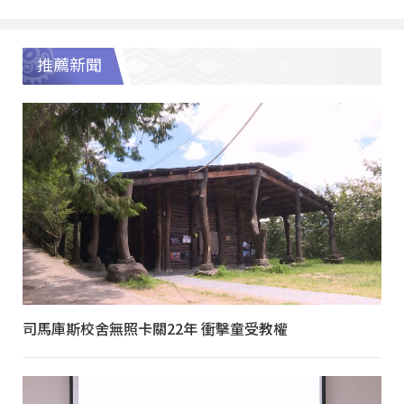
推薦新聞
司馬庫斯校舍無照卡關22年 衝擊童受教權