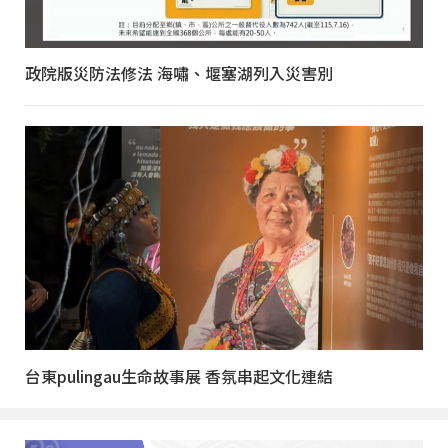
政院版災防法修法 海嘯、堰塞湖列入災害別
台東pulingau生命故事展 香氛串起文化連結