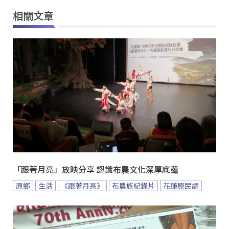
相關文章
「跟著月亮」放映分享 認識布農文化深厚底蘊
原鄉
生活
《跟著月亮》
布農族紀錄片
花蓮原民處