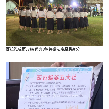
西拉雅成第17族 仍有8族待獲法定原民身分