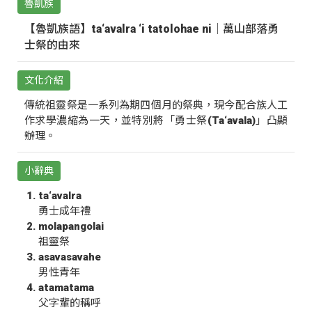
魯凱族
【魯凱族語】ta‘avalra ‘i tatolohae ni｜萬山部落勇
士祭的由來
文化介紹
傳統祖靈祭是一系列為期四個月的祭典，現今配合族人工
作求學濃縮為一天，並特別將「勇士祭(Ta‘avala)」凸顯
辦理。
小辭典
ta‘avalra
勇士成年禮
molapangolai
祖靈祭
asavasavahe
男性青年
atamatama
父字輩的稱呼