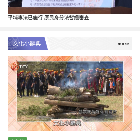
平埔專法已施行 原民身分法暫緩審查
文化小辭典