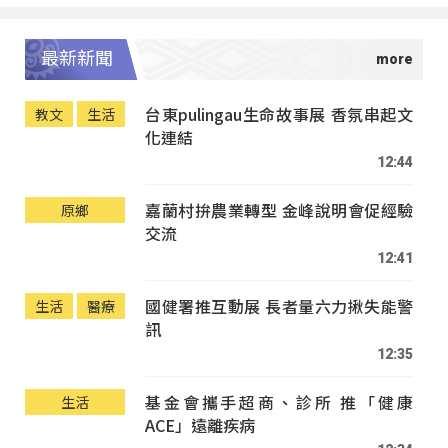
最新新聞
台東pulingau生命故事展 香氛串起文
教文
生活
化連結
12:44
嘉蘭村拚農業轉型 金峰說明會促經驗
原鄉
交流
12:41
國健署推互動展 長者量六力揪失能警
生活
醫療
訊
12:35
基金會攜手超商、診所 推「健康
生活
ACE」遠離疾病