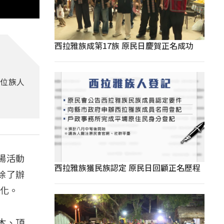
西拉雅族成第17族 原民日慶賀正名成功
0位族人
場活動
西拉雅族獲民族認定 原民日回顧正名歷程
。除了辦
文化。
木、頂