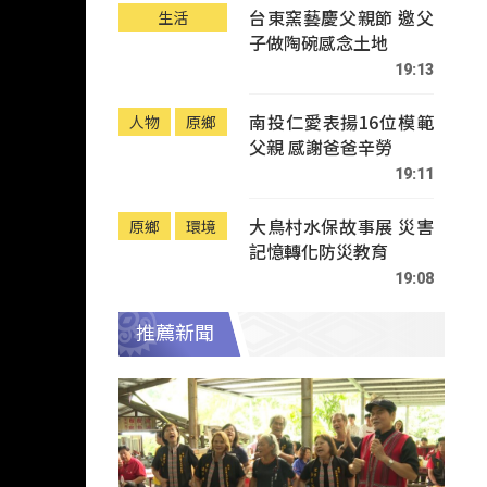
台東窯藝慶父親節 邀父
生活
子做陶碗感念土地
19:13
南投仁愛表揚16位模範
人物
原鄉
父親 感謝爸爸辛勞
19:11
大鳥村水保故事展 災害
原鄉
環境
記憶轉化防災教育
19:08
推薦新聞