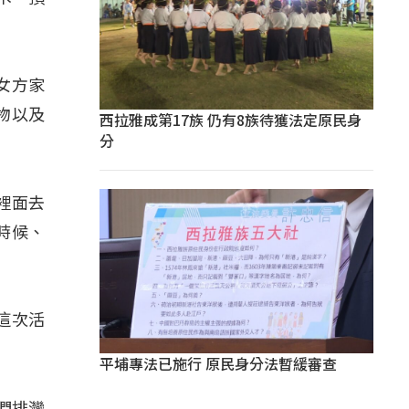
女方家
物以及
西拉雅成第17族 仍有8族待獲法定原民身
分
裡面去
時候、
這次活
平埔專法已施行 原民身分法暫緩審查
我們排灣