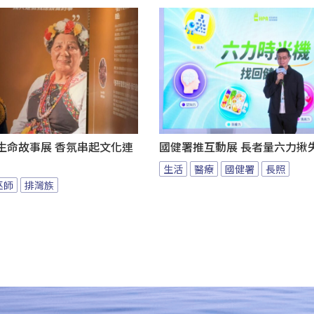
au生命故事展 香氛串起文化連
國健署推互動展 長者量六力揪
生活
醫療
國健署
長照
巫師
排灣族