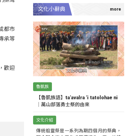
文化小辭典
變成都市
傳承等
，歡迎
魯凱族
【魯凱族語】ta‘avalra ‘i tatolohae ni
｜萬山部落勇士祭的由來
文化介紹
傳統祖靈祭是一系列為期四個月的祭典，