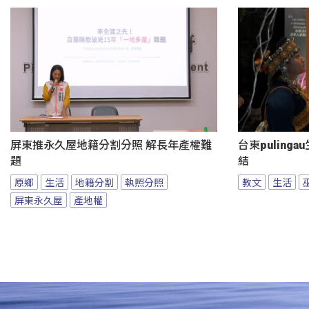
屏東推永久屋地籍分割分照 解長年產權難
台東puling
題
結
原鄉
生活
地籍分割
執照分照
教文
生活
屏東永久屋
產地權