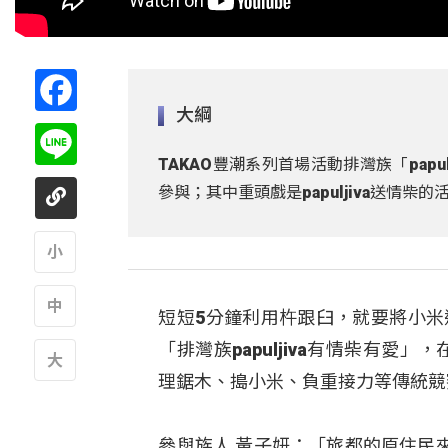
Facebook
大綱
Line
TAKAO豐潮系列首場活動排灣族「pap
參與；其中重頭戲是papuljiva送情
A
短短5分鐘利用杵跟臼，就要將小米
A
「排灣族papuljiva有情柴有愛
理鋸木、搗小米、負重接力等傳統競
A
參與族人 黃子妍：「旅都的原住民