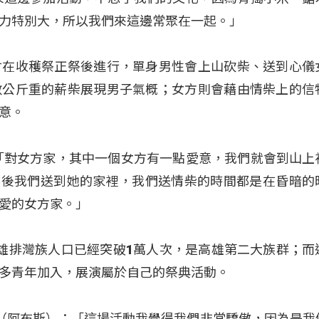
力特別大，所以我們來這邊常聚在一起。」
會在收穫祭正祭後進行，單身男性會上山砍柴、送到心儀
數公斤重的薪柴展現男子氣概；女方則會藉由情柴上的信
意。
「對女方家，其中一個女方有一點愛意，我們就會到山上
），然後我們送到她的家裡，我們送情柴的時間都是在昏暗的
愛的女方家。」
雄排灣族人口已經突破1萬人次，是高雄第二大族群；而
多青年加入，展演屬於自己的祭典活動。
inuan（阿布斯）：「這場活動我覺得我們非常驕傲，因為是