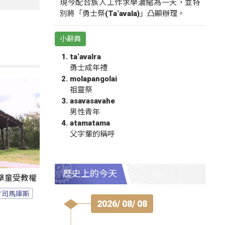
現今配合族人工作求學濃縮為一天，並特
別將「勇士祭(Ta‘avala)」凸顯辦理。
小辭典
ta‘avalra
勇士成年禮
molapangolai
祖靈祭
asavasavahe
男性青年
atamatama
父字輩的稱呼
歷史上的今天
擊童受教權
竹司馬庫斯
2026/ 08/ 08