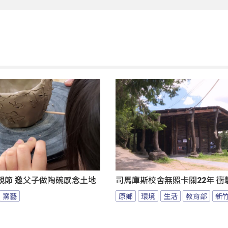
親節 邀父子做陶碗感念土地
司馬庫斯校舍無照卡關22年 衝
窯藝
原鄉
環境
生活
教育部
新