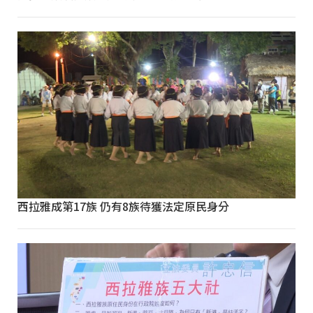
西拉雅成第17族 仍有8族待獲法定原民身分