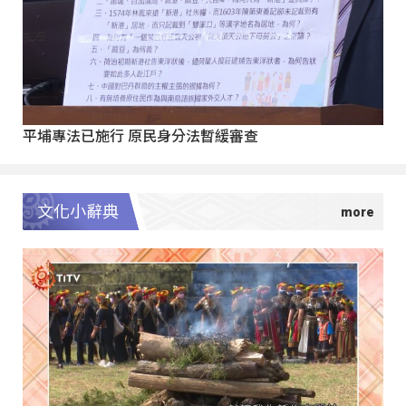
平埔專法已施行 原民身分法暫緩審查
文化小辭典