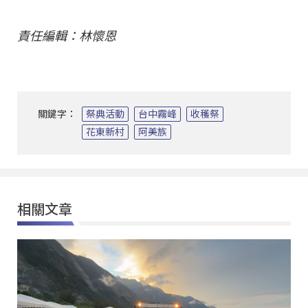
責任編輯：林懷恩
關鍵字：
祭典活動
台中霧峰
收穫祭
花東新村
阿美族
相關文章