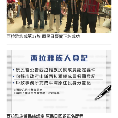
西拉雅族成第17族 原民日慶賀正名成功
西拉雅族獲民族認定 原民日回顧正名歷程