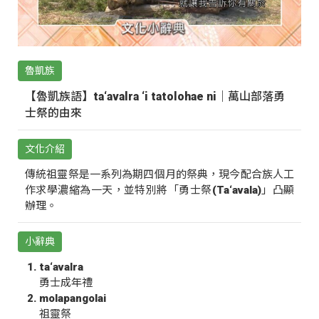
魯凱族
【魯凱族語】ta‘avalra ‘i tatolohae ni｜萬山部落勇
士祭的由來
文化介紹
傳統祖靈祭是一系列為期四個月的祭典，現今配合族人工
作求學濃縮為一天，並特別將「勇士祭(Ta‘avala)」凸顯
辦理。
小辭典
ta‘avalra
勇士成年禮
molapangolai
祖靈祭