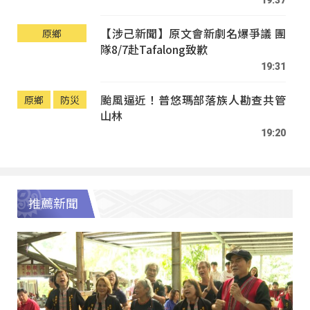
【涉己新聞】原文會新劇名爆爭議 團
原鄉
隊8/7赴Tafalong致歉
19:31
颱風逼近！普悠瑪部落族人勘查共管
原鄉
防災
山林
19:20
推薦新聞