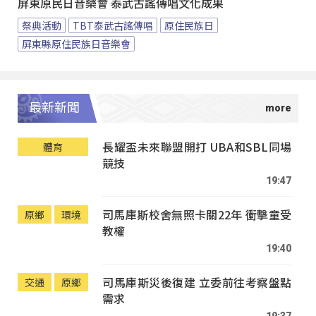
屏東原民日音樂會 泰武古謠傳唱文化成果
祭典活動
TBT泰武古謠傳唱
原住民族日
屏東縣原住民族日音樂會
最新新聞
長耀盃未來聯盟開打 UBA和SBL同場
體育
競技
19:47
司馬庫斯校舍無照卡關22年 衝擊童受
原鄉
環境
教權
19:40
司馬庫斯災後復建 立委前往考察盤點
交通
原鄉
需求
19:37