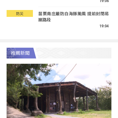
19:06
苗栗南庄嚴防白海豚颱風 提前封閉易
防災
崩路段
19:04
推薦新聞