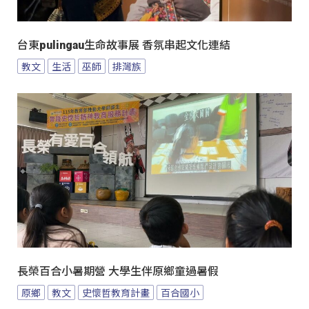
台東pulingau生命故事展 香氛串起文化連結
教文
生活
巫師
排灣族
長榮百合小暑期營 大學生伴原鄉童過暑假
原鄉
教文
史懷哲教育計畫
百合國小