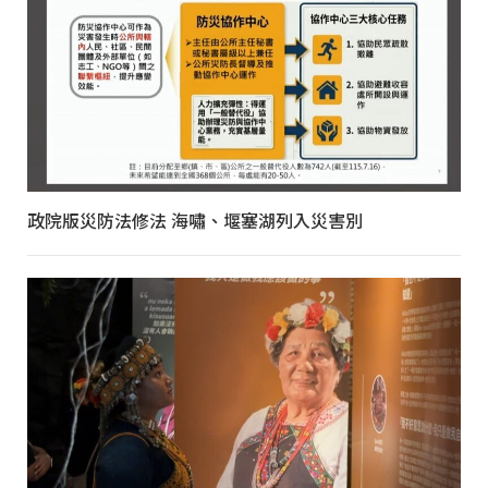
政院版災防法修法 海嘯、堰塞湖列入災害別