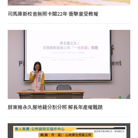
司馬庫斯校舍無照卡關22年 衝擊童受教權
屏東推永久屋地籍分割分照 解長年產權難題