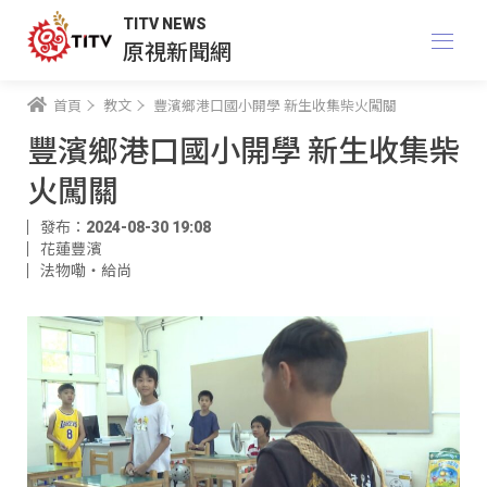
TITV NEWS
原視新聞網
首頁
教文
豐濱鄉港口國小開學 新生收集柴火闖關
豐濱鄉港口國小開學 新生收集柴
火闖關
發布：2024-08-30 19:08
花蓮豐濱
法物嘞‧給尚