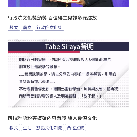
行政院文化獎頒獎 百位得主見證多元綻放
教文
藝文
行政院文化獎
西拉雅語粉專遭疑內容有誤 族人憂傷文化
教文
生活
族語文化知識
西拉雅族