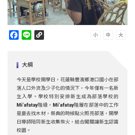
Facebook
Line
A
A
A
大綱
今天是學校開學日，花蓮縣豐濱鄉港口國小在部
落人口外流及少子化的情況下，今年僅有一名新
生入學。學校特別安排新生成為部落學校的
Mi’afatay階級，Mi’afatay階層在部落中的工作
是要去找木材，祭典的時候點火照亮部落，開學
日導師陪同新生收集柴火，結合闖關讓新生認識
校園。