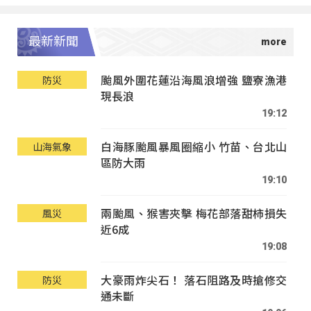
最新新聞
颱風外圍花蓮沿海風浪增強 鹽寮漁港
防災
現長浪
19:12
白海豚颱風暴風圈縮小 竹苗、台北山
山海氣象
區防大雨
19:10
兩颱風、猴害夾擊 梅花部落甜柿損失
風災
近6成
19:08
大豪雨炸尖石！ 落石阻路及時搶修交
防災
通未斷