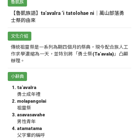
魯凱族
【魯凱族語】ta‘avalra ‘i tatolohae ni｜萬山部落勇
士祭的由來
文化介紹
傳統祖靈祭是一系列為期四個月的祭典，現今配合族人工
作求學濃縮為一天，並特別將「勇士祭(Ta‘avala)」凸顯
辦理。
小辭典
ta‘avalra
勇士成年禮
molapangolai
祖靈祭
asavasavahe
男性青年
atamatama
父字輩的稱呼