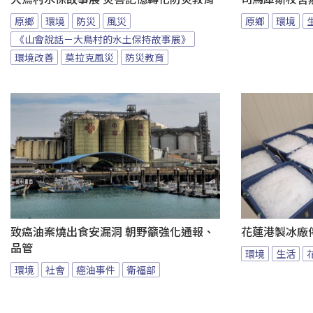
原鄉
環境
防災
風災
原鄉
環境
《山會說話－大鳥村的水土保持故事展》
環境改善
莫拉克風災
防災教育
致癌油案燒出食安漏洞 朝野籲強化通報、
花蓮港製冰廠
品管
環境
生活
環境
社會
癌油事件
衛福部