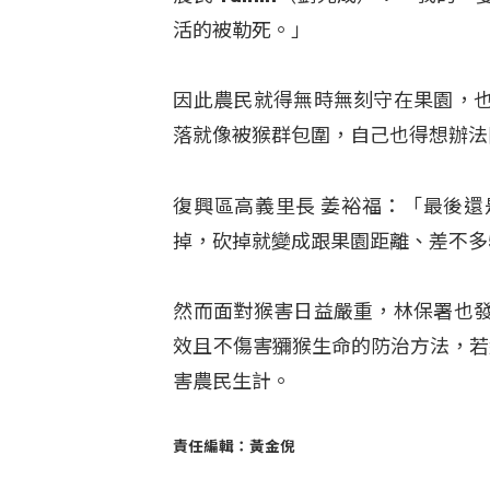
活的被勒死。」
因此農民就得無時無刻守在果園，
落就像被猴群包圍，自己也得想辦法
復興區高義里長 姜裕福：「最後
掉，砍掉就變成跟果園距離、差不多
然而面對猴害日益嚴重，林保署也
效且不傷害獼猴生命的防治方法，若
害農民生計。
責任編輯：黃金倪