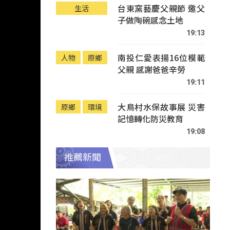
台東窯藝慶父親節 邀父
生活
子做陶碗感念土地
19:13
南投仁愛表揚16位模範
人物
原鄉
父親 感謝爸爸辛勞
19:11
大鳥村水保故事展 災害
原鄉
環境
記憶轉化防災教育
19:08
推薦新聞