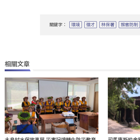
關鍵字：
環境
徵才
林保署
猴害防制
相關文章
大鳥村水保故事展 災害記憶轉化防災教育
司馬庫斯校舍無