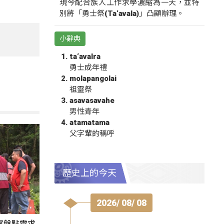
現今配合族人工作求學濃縮為一天，並特
別將「勇士祭(Ta‘avala)」凸顯辦理。
小辭典
ta‘avalra
勇士成年禮
molapangolai
祖靈祭
asavasavahe
男性青年
atamatama
父字輩的稱呼
歷史上的今天
2026/ 08/ 08
察盤點需求