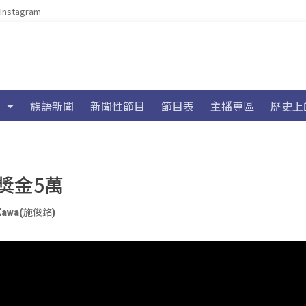
Instagram
族語新聞
新聞性節目
節目表
主播專區
歷史上
獎金5萬
Kawa(施俊銘)