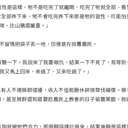
子的習性是這樣，牠不是吃完了就離開，吃完了牠就全部、看
它全部弄下來，牠不會吃完弄下來那是牠的習性，可能怕
唉、比山豬還嚴重。」
不留情把袋子丟一地，彷彿是在挑釁農民。
聽到叫聲一下，我說來了我要報仇，結果一下不見了，我等到
我又馬上回來，來過了、又來吃過了。」
也有人不堪猴群侵擾，收入不佳乾脆休耕領禁伐補償。猴
們，甚至猴群還知道要趁農民上教會的日子偷襲果園，就
的一隻狗就被牠們合力，那個腳這樣拉過來，結果後腳是這樣