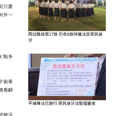
到只要
另外一
西拉雅成第17族 仍有8族待獲法定原民身
分
七點多
子偷果
連看顧
平埔專法已施行 原民身分法暫緩審查
就被活