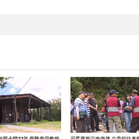
照卡關22年 衝擊童受教權
司馬庫斯災後復建 立委前往考