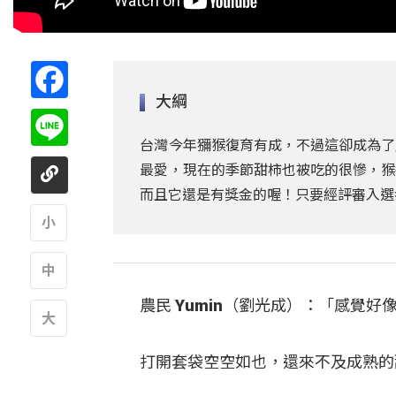
Facebook
大綱
Line
台灣今年獼猴復育有成，不過這卻成為了
最愛，現在的季節甜柿也被吃的很慘，猴
而且它還是有獎金的喔！只要經評審入選
A
農民 Yumin（劉光成）：「感覺
A
A
打開套袋空空如也，還來不及成熟的