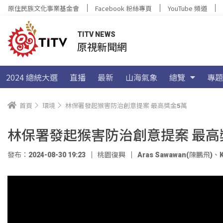
原住民族文化事業基金會
Facebook 粉絲專頁
YouTube 頻道
TITV NEWS
原視新聞網
2024 總統大選
直播
最新
山海氣象
總覽
專題
首頁
環境
林保署發起猴害防治創意提案 最高獎金5萬
林保署發起猴害防治創意提案 最高
發布：2024-08-30 19:23
桃園復興
Aras Sawawan(陳鵬飛)
、