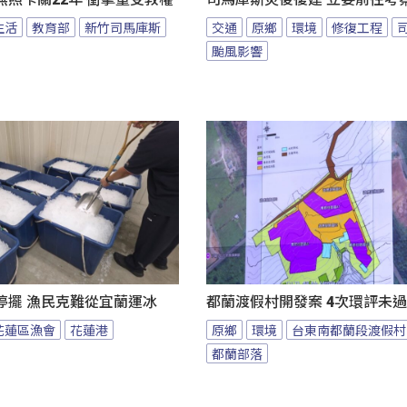
生活
教育部
新竹司馬庫斯
交通
原鄉
環境
修復工程
颱風影響
停擺 漁民克難從宜蘭運冰
都蘭渡假村開發案 4次環評未
花蓮區漁會
花蓮港
原鄉
環境
台東南都蘭段渡假村
都蘭部落