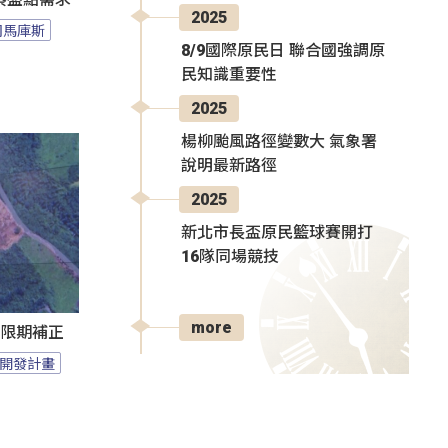
2025
司馬庫斯
8/9國際原民日 聯合國強調原
民知識重要性
2025
楊柳颱風路徑變數大 氣象署
說明最新路徑
2025
新北市長盃原民籃球賽開打
16隊同場競技
more
過限期補正
開發計畫