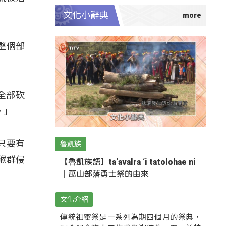
文化小辭典
整個部
全部砍
。」
只要有
魯凱族
猴群侵
【魯凱族語】ta‘avalra ‘i tatolohae ni
｜萬山部落勇士祭的由來
文化介紹
傳統祖靈祭是一系列為期四個月的祭典，