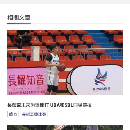
相關文章
長耀盃未來聯盟開打 UBA和SBL同場競技
體育
長耀盃籃球賽