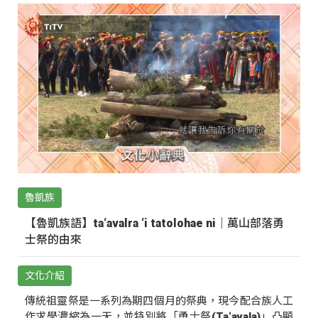
魯凱族
【魯凱族語】ta‘avalra ‘i tatolohae ni｜萬山部落勇
士祭的由來
文化介紹
傳統祖靈祭是一系列為期四個月的祭典，現今配合族人工
作求學濃縮為一天，並特別將「勇士祭(Ta‘avala)」凸顯