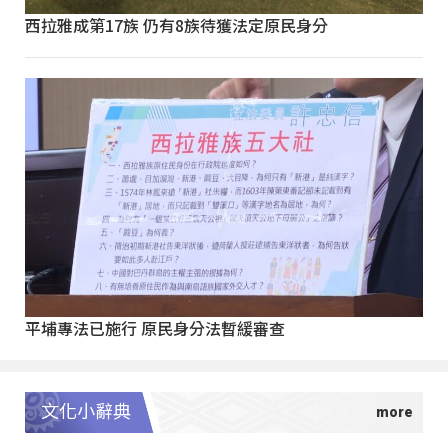
西拉雅成第17族 仍有8族待獲法定原民身分
平埔專法已施行 原民身分法暫緩審查
文化小辭典