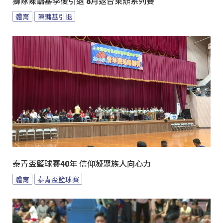
獅隊陳鏞基季後引退 8月返台東辦系列賽
體育
陳鏞基引退
泰青盃籃球賽40年 信仰凝聚族人向心力
體育
泰青盃籃球賽