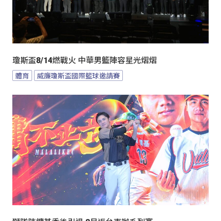
瓊斯盃8/14燃戰火 中華男籃陣容星光熠熠
體育
威廉瓊斯盃國際籃球邀請賽