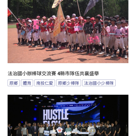
法治國小辦棒球交流賽 4縣市隊伍共襄盛舉
原鄉
體育
南投仁愛
原鄉少棒隊
法治國小少棒隊