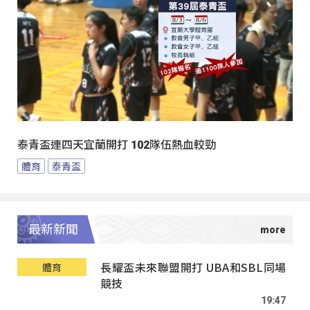
泰青盃連四天宜蘭開打 102隊伍熱血較勁
體育
泰青盃
最新新聞
長耀盃未來聯盟開打 UBA和SBL同場
體育
競技
19:47