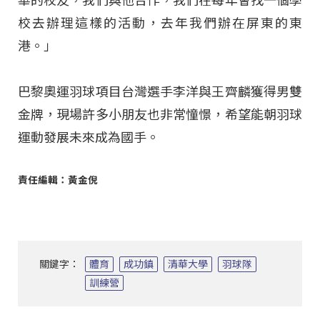
華的校友，我們與他合作，我們在每年會找一個學
校去辦理這樣的活動，去年我們辦在屏東的東
港。」
巴黎奧運羽球項目台灣選手李洋與王齊麟獲得男雙
金牌，現場許多小朋友也非常憧憬，希望能朝羽球
運動發展未來成為國手。
責任編輯：黃金倪
關鍵字：
體育
成功鎮
清華大學
羽球隊
訓練營