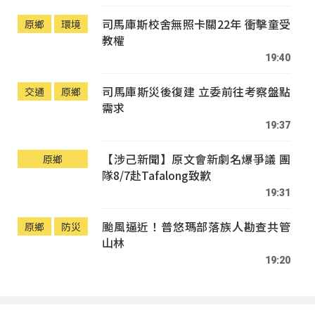
司馬庫斯校舍無照卡關22年 衝擊童受
原鄉
環境
教權
19:40
司馬庫斯災後復建 立委前往考察盤點
交通
原鄉
需求
19:37
【涉己新聞】原文會新劇名爆爭議 團
原鄉
隊8/7赴Tafalong致歉
19:31
颱風逼近！普悠瑪部落族人勘查共管
原鄉
防災
山林
19:20