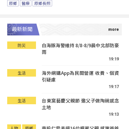
原鄉
醫療
原鄉長照
最新新聞
白海豚海警維持 8/8-8/9晨中北部防豪
防災
雨
19:19
海外網購App為民間營運 收費、個資
生活
引疑慮
19:17
台東窯藝慶父親節 邀父子做陶碗感念
生活
土地
19:13
南投仁愛表揚16位模範父親 感謝爸爸
人物
原鄉