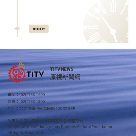
more
TITV NEWS
原視新聞網
電話：(02)2788-1600
傳真：(02)2788-1500
地址：台北市南港區重陽路 120 號 5 樓
財團法人原住民族文化事業基金會 版權所有
Copyright © 2021 Indigenous Peoples Cultural Foundation
All Rights Reserved .