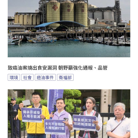
致癌油案燒出食安漏洞 朝野籲強化通報、品管
環境
社會
癌油事件
衛福部