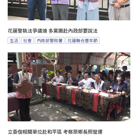
花蓮警執法爭議燒 多黨團赴內政部要說法
生活
社會
內政部警政署
花蓮聯合豐年節
立委偕相關單位赴和平區 考察原鄉長照營運