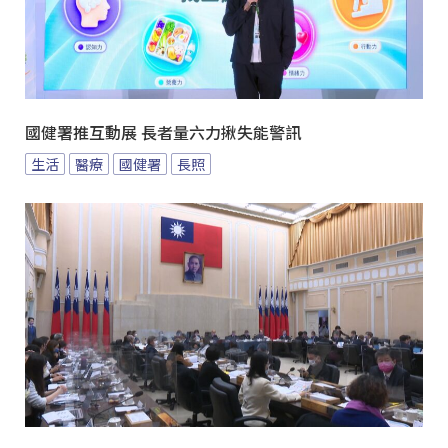
國健署推互動展 長者量六力揪失能警訊
生活
醫療
國健署
長照