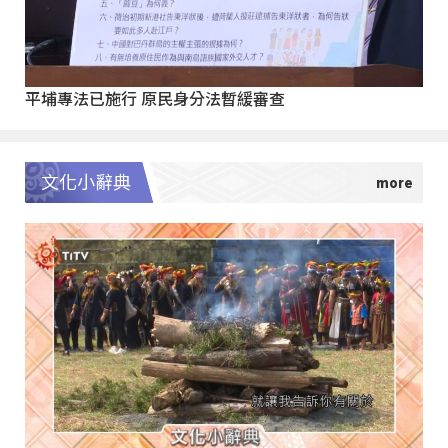
平埔專法已施行 原民身分法暫緩審查
文化小辭典