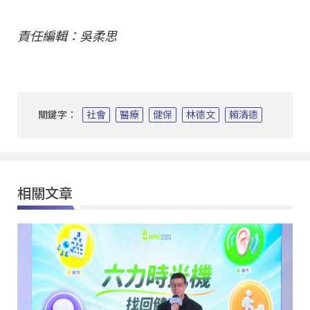
責任編輯：吳柔思
關鍵字：
社會
醫療
健保
林德文
賴清德
相關文章