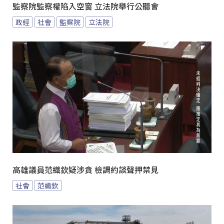
監察院監察權陷入空窗 立法院舉行公聽會
政經
社會
監察院
立法院
高雄議員范織欽疑涉貪 檢調約談聲押禁見
社會
范織欽