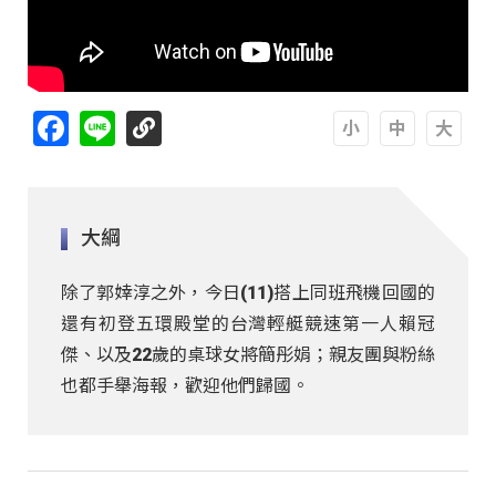
Facebook
Line
A
A
A
大綱
除了郭婞淳之外，今日(11)搭上同班飛機回國的
還有初登五環殿堂的台灣輕艇競速第一人賴冠
傑、以及22歲的桌球女將簡彤娟；親友團與粉絲
也都手舉海報，歡迎他們歸國。