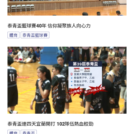
泰青盃籃球賽40年 信仰凝聚族人向心力
體育
泰青盃籃球賽
泰青盃連四天宜蘭開打 102隊伍熱血較勁
體育
泰青盃