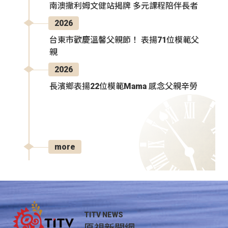
南澳撒利姆文健站揭牌 多元課程陪伴長者
2026
台東市歡慶溫馨父親節！ 表揚71位模範父
親
2026
長濱鄉表揚22位模範Mama 感念父親辛勞
more
TITV NEWS
原視新聞網