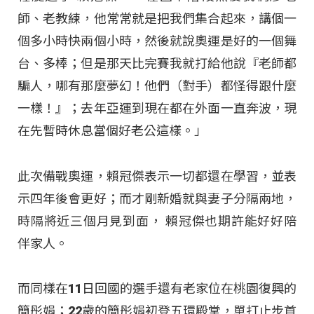
師、老教練，他常常就是把我們集合起來，講個一
個多小時快兩個小時，然後就說奧運是好的一個舞
台、多棒；但是那天比完賽我就打給他說『老師都
騙人，哪有那麼夢幻！他們（對手）都怪得跟什麼
一樣！』；去年亞運到現在都在外面一直奔波，現
在先暫時休息當個好老公這樣。」
此次備戰奧運，賴冠傑表示一切都還在學習，並表
示四年後會更好；而才剛新婚就與妻子分隔兩地，
時隔將近三個月見到面， 賴冠傑也期許能好好陪
伴家人。
而同樣在11日回國的選手還有老家位在桃園復興的
簡彤娟；22歲的簡彤娟初登五環殿堂，單打止步首