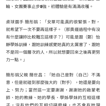
輪、女團賽事止步8強，初體驗是有滿滿收穫。
桌球選手 簡彤娟：「女單可能真的很緊張，對，
就希望下一次不要再這樣子。（那奧運過程中有沒
有什麼讓妳比較難忘這樣子？）可能是跟（鄭）怡
靜學姊訓練，跟她訓練感覺她真的太厲害了、跟她
不是同一個層次的人，所以就想要回來之後再更努
力一點。」
簡彤娟父親 簡世昌：「她自己是對（自己）不滿
意，但是就碰到那麼強大的（對手），她還是要向
上、努力；當然這一定要謝謝，謝謝她的啟蒙老
師、她的教練、她的學長、學姊學妹的互相這樣
子，沒有他們的互相切磋磨練，也不會有她現