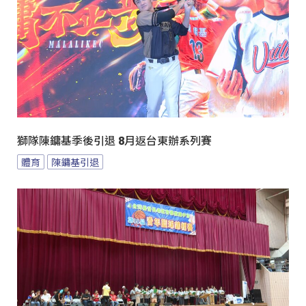
獅隊陳鏞基季後引退 8月返台東辦系列賽
體育
陳鏞基引退