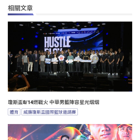
相關文章
瓊斯盃8/14燃戰火 中華男籃陣容星光熠熠
體育
威廉瓊斯盃國際籃球邀請賽