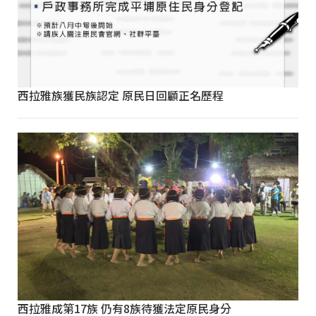
西拉雅族獲民族認定 原民日回顧正名歷程
西拉雅成第17族 仍有8族待獲法定原民身分