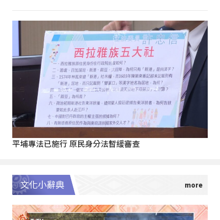
平埔專法已施行 原民身分法暫緩審查
文化小辭典