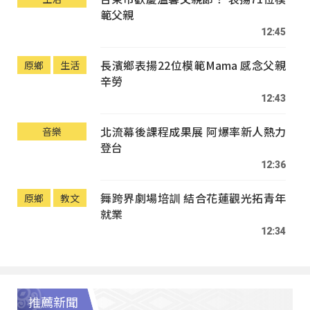
範父親
12:45
長濱鄉表揚22位模範Mama 感念父親
原鄉
生活
辛勞
12:43
北流幕後課程成果展 阿爆率新人熱力
音樂
登台
12:36
舞跨界劇場培訓 結合花蓮觀光拓青年
原鄉
教文
就業
12:34
推薦新聞