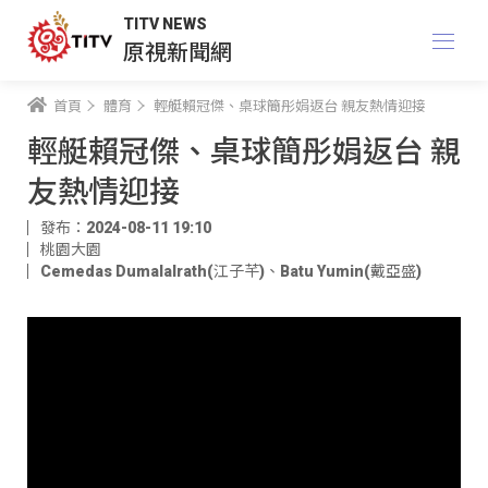
TITV NEWS
原視新聞網
首頁
體育
輕艇賴冠傑、桌球簡彤娟返台 親友熱情迎接
輕艇賴冠傑、桌球簡彤娟返台 親
友熱情迎接
發布：2024-08-11 19:10
桃園大園
Cemedas Dumalalrath(江子芊)
、
Batu Yumin(戴亞盛)