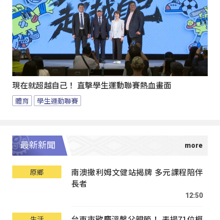
現在就超越自己！ 直擊學生運動聯賽熱血畫面
體育
學生運動聯賽
最新新聞
南澳撒利姆文健站揭牌 多元課程陪伴
原鄉
長者
12:50
台東市歡慶溫馨父親節！ 表揚71位模
生活