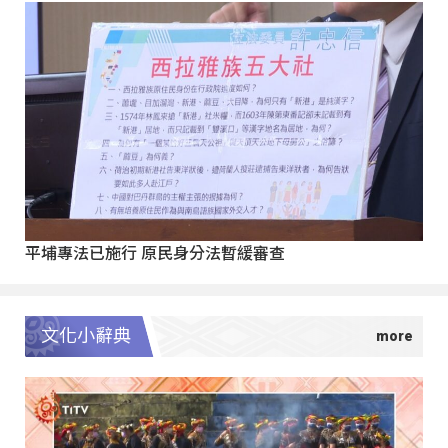
平埔專法已施行 原民身分法暫緩審查
文化小辭典