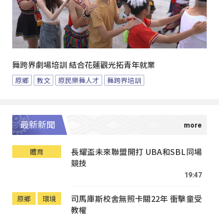
舞跨界劇場培訓 結合花蓮觀光拓青年就業
原鄉
教文
原民樂舞人才
舞跨界培訓
最新新聞
長耀盃未來聯盟開打 UBA和SBL同場
體育
競技
19:47
司馬庫斯校舍無照卡關22年 衝擊童受
原鄉
環境
教權