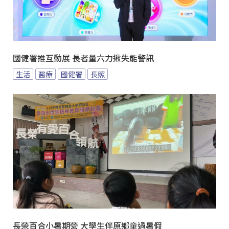
國健署推互動展 長者量六力揪失能警訊
生活
醫療
國健署
長照
長榮百合小暑期營 大學生伴原鄉童過暑假