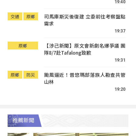
19:40
司馬庫斯災後復建 立委前往考察盤點
交通
原鄉
需求
19:37
【涉己新聞】原文會新劇名爆爭議 團
原鄉
隊8/7赴Tafalong致歉
19:31
颱風逼近！普悠瑪部落族人勘查共管
原鄉
防災
山林
19:20
推薦新聞