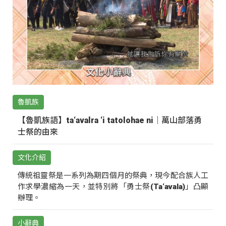
魯凱族
【魯凱族語】ta‘avalra ‘i tatolohae ni｜萬山部落勇
士祭的由來
文化介紹
傳統祖靈祭是一系列為期四個月的祭典，現今配合族人工
作求學濃縮為一天，並特別將「勇士祭(Ta‘avala)」凸顯
辦理。
小辭典