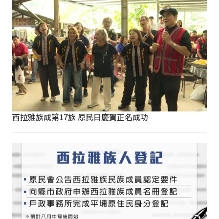
西拉雅族成第17族 原民日慶賀正名成功