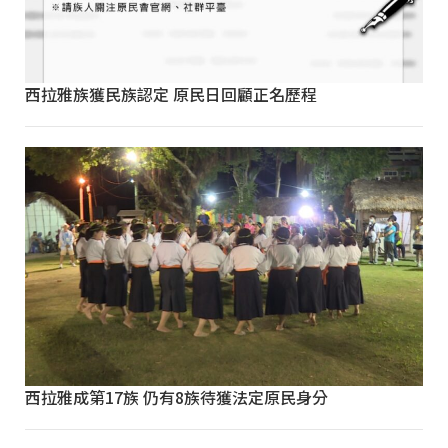
西拉雅族獲民族認定 原民日回顧正名歷程
西拉雅成第17族 仍有8族待獲法定原民身分