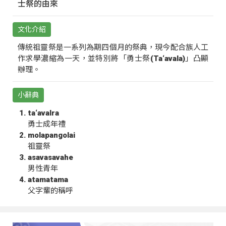
士祭的由來
文化介紹
傳統祖靈祭是一系列為期四個月的祭典，現今配合族人工
作求學濃縮為一天，並特別將「勇士祭(Ta‘avala)」凸顯
辦理。
小辭典
ta‘avalra
勇士成年禮
molapangolai
祖靈祭
asavasavahe
男性青年
atamatama
父字輩的稱呼