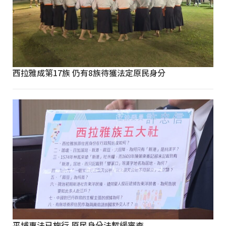
西拉雅成第17族 仍有8族待獲法定原民身分
平埔專法已施行 原民身分法暫緩審查