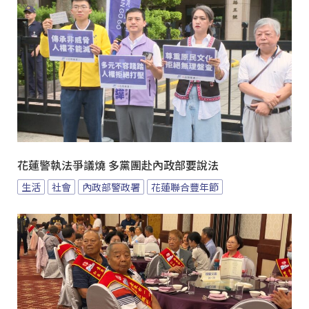
花蓮警執法爭議燒 多黨團赴內政部要說法
生活
社會
內政部警政署
花蓮聯合豐年節