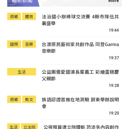
最新新聞
法治國小辦棒球交流賽 4縣市隊伍共
原鄉
體育
襄盛舉
19:44
台澳原民藝術家共創作品 同登Garma
國際
音樂
音樂節
19:37
公益團邀愛國浦長輩義工 彩繪蛋糕慶
生活
父親節
19:28
族語認證首推在地測驗 屏東舉辦說明
原鄉
教文
會
19:20
公視預算遭立院腰斬 恐流失內容創作
生活
立法院