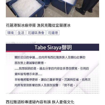
花蓮港製冰廠停擺 漁民克難從宜蘭運冰
環境
生活
花蓮區漁會
花蓮港
西拉雅語粉專遭疑內容有誤 族人憂傷文化