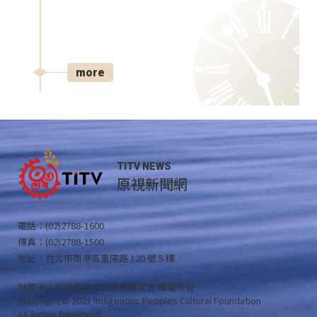
more
TITV NEWS
原視新聞網
電話：(02)2788-1600
傳真：(02)2788-1500
地址：台北市南港區重陽路 120 號 5 樓
財團法人原住民族文化事業基金會 版權所有
Copyright © 2021 Indigenous Peoples Cultural Foundation
All Rights Reserved .