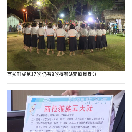
西拉雅成第17族 仍有8族待獲法定原民身分