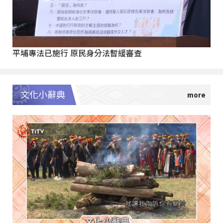
平埔專法已施行 原民身分法暫緩審查
文化小辭典