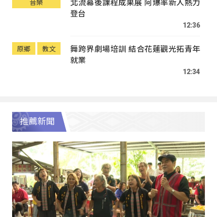
北流幕後課程成果展 阿爆率新人熱力
音樂
登台
12:36
舞跨界劇場培訓 結合花蓮觀光拓青年
原鄉
教文
就業
12:34
推薦新聞