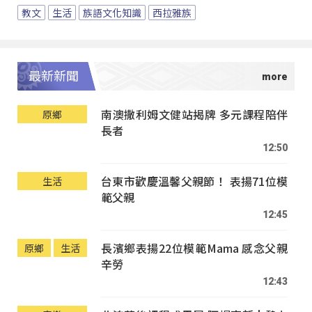
教文
生活
族語文化知識
西拉雅族
最新新聞
南澳撒利姆文健站揭牌 多元課程陪伴
原鄉
長者
12:50
台東市歡慶溫馨父親節！ 表揚71位模
生活
範父親
12:45
長濱鄉表揚22位模範Mama 感念父親
原鄉
生活
辛勞
12:43