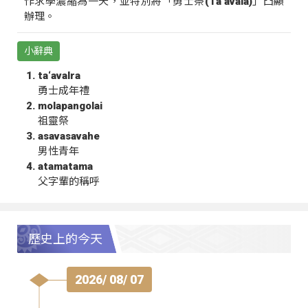
作求學濃縮為一天，並特別將「勇士祭(Ta‘avala)」凸顯
辦理。
小辭典
ta‘avalra
勇士成年禮
molapangolai
祖靈祭
asavasavahe
男性青年
atamatama
父字輩的稱呼
歷史上的今天
2026/ 08/ 07