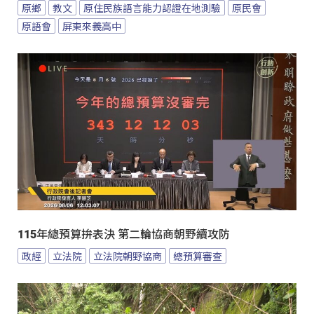
原鄉
教文
原住民族語言能力認證在地測驗
原民會
原語會
屏東來義高中
115年總預算拚表決 第二輪協商朝野續攻防
政經
立法院
立法院朝野協商
總預算審查