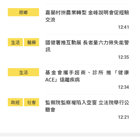
嘉蘭村拚農業轉型 金峰說明會促經驗
原鄉
交流
12:41
國健署推互動展 長者量六力揪失能警
生活
醫療
訊
12:35
基金會攜手超商、診所 推「健康
生活
ACE」遠離疾病
12:34
監察院監察權陷入空窗 立法院舉行公
政經
社會
聽會
12:21