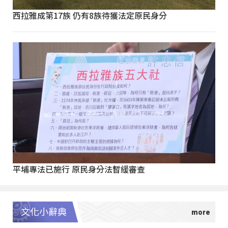
西拉雅成第17族 仍有8族待獲法定原民身分
平埔專法已施行 原民身分法暫緩審查
文化小辭典