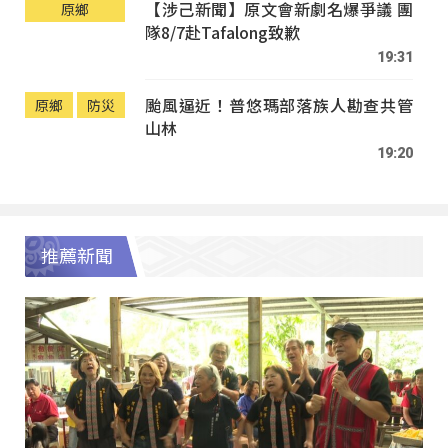
【涉己新聞】原文會新劇名爆爭議 團
原鄉
隊8/7赴Tafalong致歉
19:31
颱風逼近！普悠瑪部落族人勘查共管
原鄉
防災
山林
19:20
推薦新聞