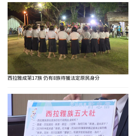
西拉雅成第17族 仍有8族待獲法定原民身分