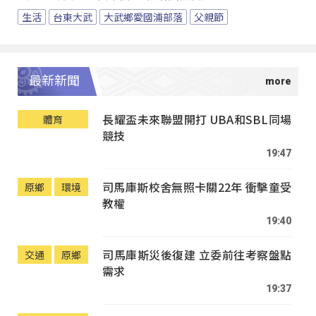
生活
台東大武
大武鄉愛國浦部落
父親節
最新新聞
長耀盃未來聯盟開打 UBA和SBL同場
體育
競技
19:47
司馬庫斯校舍無照卡關22年 衝擊童受
原鄉
環境
教權
19:40
司馬庫斯災後復建 立委前往考察盤點
交通
原鄉
需求
19:37