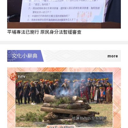
平埔專法已施行 原民身分法暫緩審查
文化小辭典