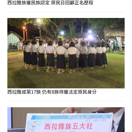
西拉雅族獲民族認定 原民日回顧正名歷程
西拉雅成第17族 仍有8族待獲法定原民身分