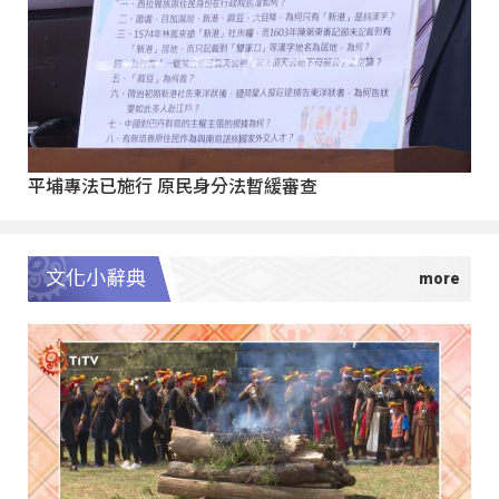
平埔專法已施行 原民身分法暫緩審查
文化小辭典