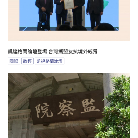
凱達格蘭論壇登場 台灣攜盟友抗境外威脅
國際
政經
凱達格蘭論壇