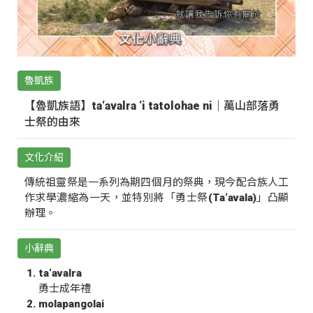
魯凱族
【魯凱族語】ta‘avalra ‘i tatolohae ni｜萬山部落勇
士祭的由來
文化介紹
傳統祖靈祭是一系列為期四個月的祭典，現今配合族人工
作求學濃縮為一天，並特別將「勇士祭(Ta‘avala)」凸顯
辦理。
小辭典
ta‘avalra
勇士成年禮
molapangolai