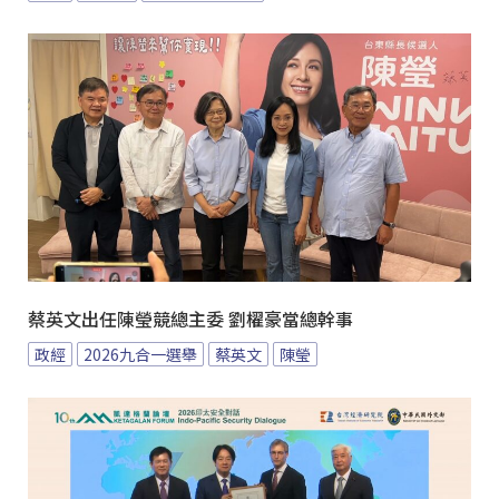
蔡英文出任陳瑩競總主委 劉櫂豪當總幹事
政經
2026九合一選舉
蔡英文
陳瑩