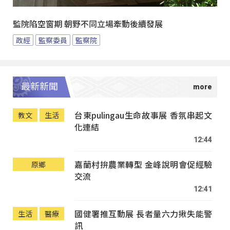
監院陷空窗期 朝野不同立場牽動後續發展
政經
監察委員
監察院
最新新聞
台東pulingau生命故事展 香氛串起文
教文
生活
化連結
12:44
嘉蘭村拚農業轉型 金峰說明會促經驗
原鄉
交流
12:41
國健署推互動展 長者量六力揪失能警
生活
醫療
訊