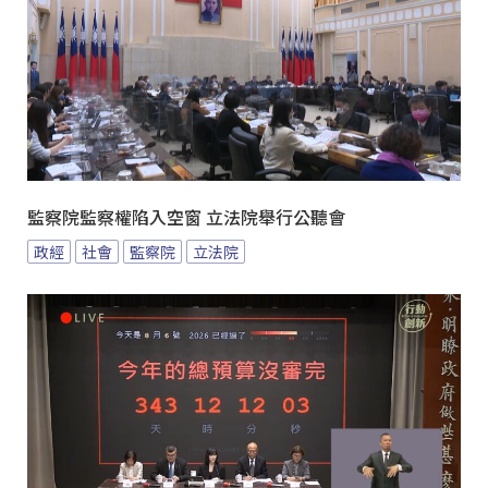
監察院監察權陷入空窗 立法院舉行公聽會
政經
社會
監察院
立法院