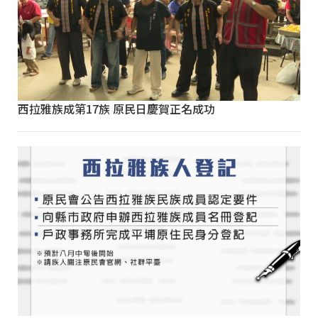
西拉雅族成第17族 原民日慶賀正名成功