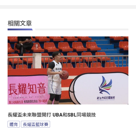
相關文章
長耀盃未來聯盟開打 UBA和SBL同場競技
體育
長耀盃籃球賽