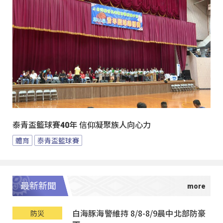
泰青盃籃球賽40年 信仰凝聚族人向心力
體育
泰青盃籃球賽
最新新聞
白海豚海警維持 8/8-8/9晨中北部防豪
防災