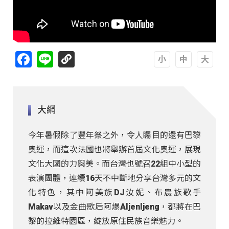
Facebook
Line
A
A
A
大綱
今年暑假除了豐年祭之外，令人矚目的還有巴黎
奧運，而這次法國也將舉辦首屆文化奧運，展現
文化大國的力與美。而台灣也號召22組中小型的
表演團體，連續16天不中斷地分享台灣多元的文
化特色，其中阿美族DJ汝妮、布農族歌手
Makav以及金曲歌后阿爆Aljenljeng，都將在巴
黎的拉維特園區，綻放原住民族音樂魅力。