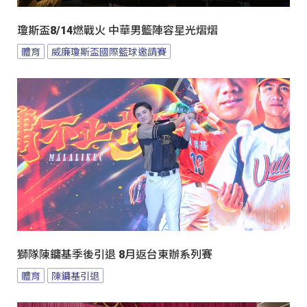
瓊斯盃8/14燃戰火 中華男籃陣容星光熠熠
體育
威廉瓊斯盃國際籃球邀請賽
獅隊陳鏞基季後引退 8月返台東辦系列賽
體育
陳鏞基引退