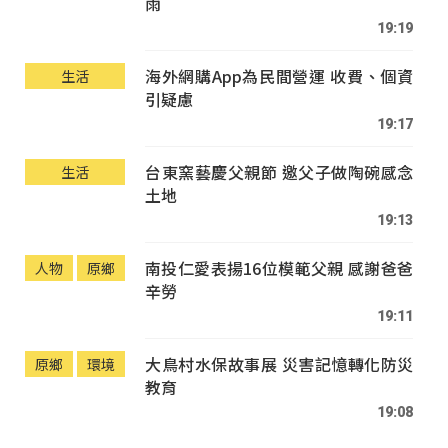
雨
19:19
海外網購App為民間營運 收費、個資
生活
引疑慮
19:17
台東窯藝慶父親節 邀父子做陶碗感念
生活
土地
19:13
南投仁愛表揚16位模範父親 感謝爸爸
人物
原鄉
辛勞
19:11
大鳥村水保故事展 災害記憶轉化防災
原鄉
環境
教育
19:08