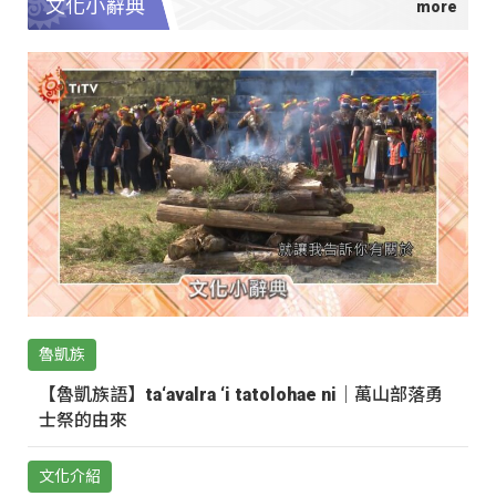
文化小辭典
魯凱族
【魯凱族語】ta‘avalra ‘i tatolohae ni｜萬山部落勇
士祭的由來
文化介紹