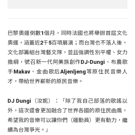
巴黎奧運倒數1個月，同時法國也將舉辦首屆文化
奧運，涵蓋近2千5百項展演；而台灣也不落人後，
文化部籌組台灣藝文隊，並且強調性別平權、女力
擔綱，號召新一代阿美族創作DJ-Dungi、布農歌
手Makav、金曲歌后Aljenljeng等原住民音樂人
才，帶給世界嶄新的原民音樂。
DJ Dungi（汝妮）：「除了我自己部落的歌謠以
外，這次還會更加融合了世界各國的原住民曲風，
希望我的音樂可以讓你們（運動員）更有動力，繼
續為台灣爭光。」