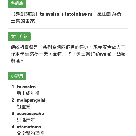
魯凱族
【魯凱族語】ta‘avalra ‘i tatolohae ni｜萬山部落勇
士祭的由來
文化介紹
傳統祖靈祭是一系列為期四個月的祭典，現今配合族人工
作求學濃縮為一天，並特別將「勇士祭(Ta‘avala)」凸顯
辦理。
小辭典
ta‘avalra
勇士成年禮
molapangolai
祖靈祭
asavasavahe
男性青年
atamatama
父字輩的稱呼