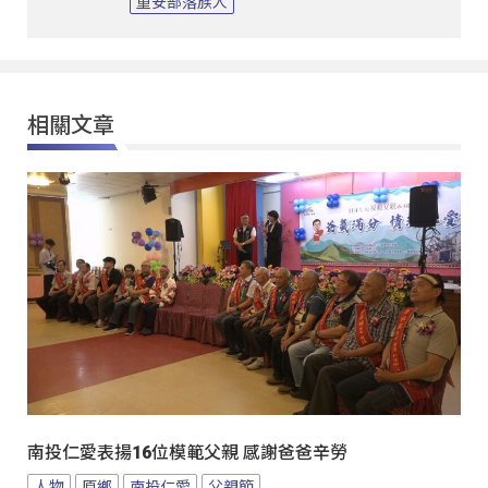
重安部落族人
相關文章
南投仁愛表揚16位模範父親 感謝爸爸辛勞
人物
原鄉
南投仁愛
父親節