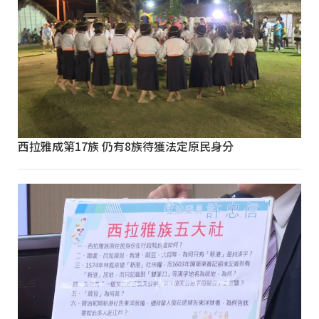
西拉雅成第17族 仍有8族待獲法定原民身分