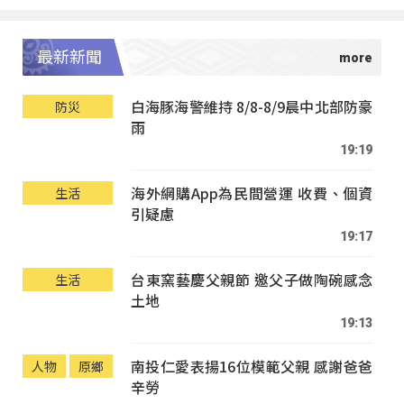
最新新聞
白海豚海警維持 8/8-8/9晨中北部防豪
防災
雨
19:19
海外網購App為民間營運 收費、個資
生活
引疑慮
19:17
台東窯藝慶父親節 邀父子做陶碗感念
生活
土地
19:13
南投仁愛表揚16位模範父親 感謝爸爸
人物
原鄉
辛勞