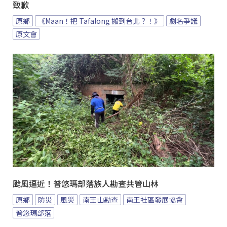
致歉
原鄉
《Maan！把 Tafalong 搬到台北？！》
劇名爭議
原文會
颱風逼近！普悠瑪部落族人勘查共管山林
原鄉
防災
風災
南王山勘查
南王社區發展協會
普悠瑪部落