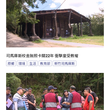
司馬庫斯校舍無照卡關22年 衝擊童受教權
原鄉
環境
生活
教育部
新竹司馬庫斯