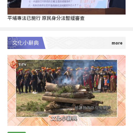
平埔專法已施行 原民身分法暫緩審查
文化小辭典