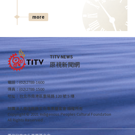
more
TITV NEWS
原視新聞網
電話：(02)2788-1600
傳真：(02)2788-1500
地址：台北市南港區重陽路 120 號 5 樓
財團法人原住民族文化事業基金會 版權所有
Copyright © 2021 Indigenous Peoples Cultural Foundation
All Rights Reserved .