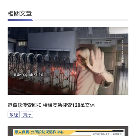
相關文章
范織欽涉索回扣 橋檢發動搜索120萬交保
政經
貪汙