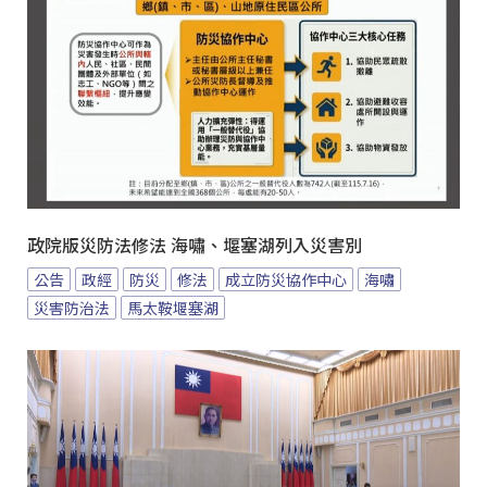
政院版災防法修法 海嘯、堰塞湖列入災害別
公告
政經
防災
修法
成立防災協作中心
海嘯
災害防治法
馬太鞍堰塞湖