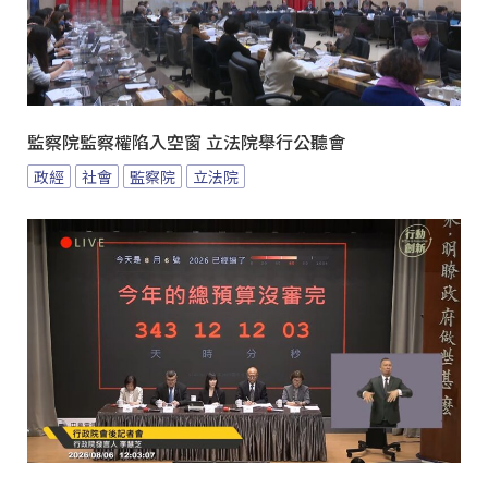
監察院監察權陷入空窗 立法院舉行公聽會
政經
社會
監察院
立法院