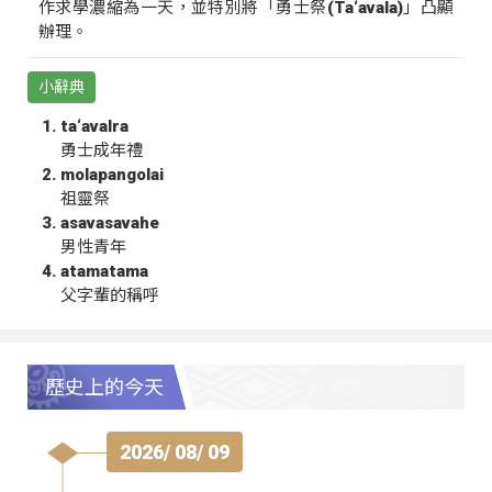
作求學濃縮為一天，並特別將「勇士祭(Ta‘avala)」凸顯
辦理。
小辭典
ta‘avalra
勇士成年禮
molapangolai
祖靈祭
asavasavahe
男性青年
atamatama
父字輩的稱呼
歷史上的今天
2026/ 08/ 09