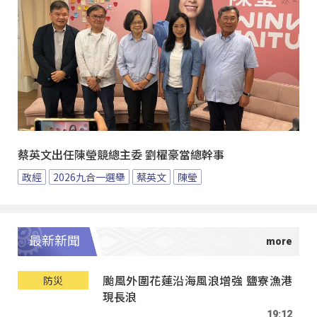
蔡英文出任陳瑩競總主委 劉櫂豪當總幹事
政經
2026九合一選舉
蔡英文
陳瑩
最新新聞
颱風外圍花蓮沿海風浪增強 鹽寮漁港
防災
現長浪
19:12