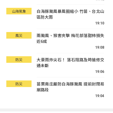
白海豚颱風暴風圈縮小 竹苗、台北山
山海氣象
區防大雨
19:10
兩颱風、猴害夾擊 梅花部落甜柿損失
風災
近6成
19:08
大豪雨炸尖石！ 落石阻路及時搶修交
防災
通未斷
19:06
苗栗南庄嚴防白海豚颱風 提前封閉易
防災
崩路段
19:04