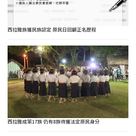
西拉雅族獲民族認定 原民日回顧正名歷程
西拉雅成第17族 仍有8族待獲法定原民身分