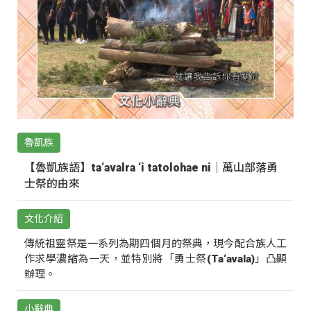
魯凱族
【魯凱族語】ta‘avalra ‘i tatolohae ni｜萬山部落勇
士祭的由來
文化介紹
傳統祖靈祭是一系列為期四個月的祭典，現今配合族人工
作求學濃縮為一天，並特別將「勇士祭(Ta‘avala)」凸顯
辦理。
小辭典