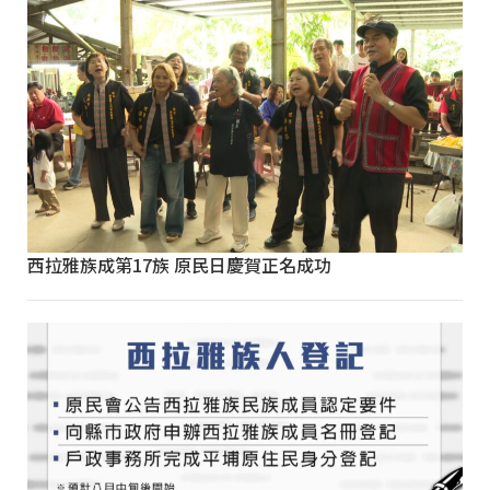
西拉雅族成第17族 原民日慶賀正名成功