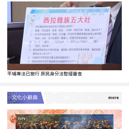
平埔專法已施行 原民身分法暫緩審查
文化小辭典