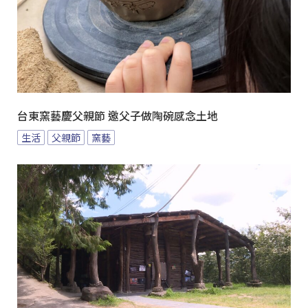
台東窯藝慶父親節 邀父子做陶碗感念土地
生活
父親節
窯藝