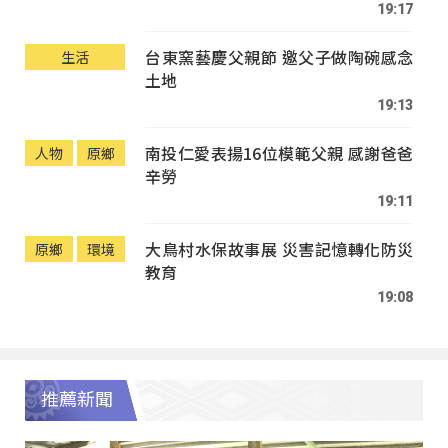
19:17
台東窯藝慶父親節 邀父子做陶碗感念
生活
土地
19:13
南投仁愛表揚16位模範父親 感謝爸爸
人物
原鄉
辛勞
19:11
大鳥村水保故事展 災害記憶轉化防災
原鄉
環境
教育
19:08
推薦新聞