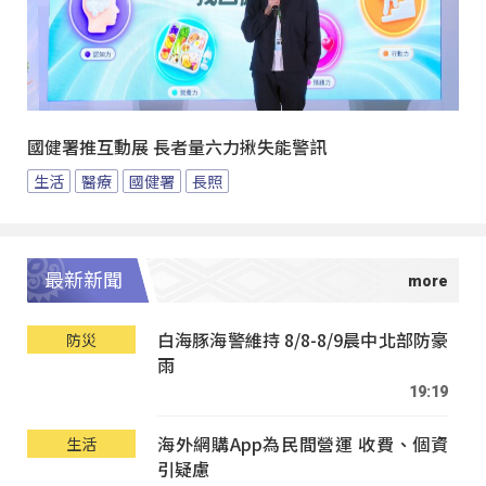
國健署推互動展 長者量六力揪失能警訊
生活
醫療
國健署
長照
最新新聞
白海豚海警維持 8/8-8/9晨中北部防豪
防災
雨
19:19
海外網購App為民間營運 收費、個資
生活
引疑慮