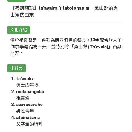
【魯凱族語】ta‘avalra ‘i tatolohae ni｜萬山部落勇
士祭的由來
文化介紹
傳統祖靈祭是一系列為期四個月的祭典，現今配合族人工
作求學濃縮為一天，並特別將「勇士祭(Ta‘avala)」凸顯
辦理。
小辭典
ta‘avalra
勇士成年禮
molapangolai
祖靈祭
asavasavahe
男性青年
atamatama
父字輩的稱呼