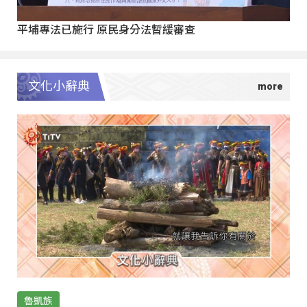
平埔專法已施行 原民身分法暫緩審查
文化小辭典
魯凱族