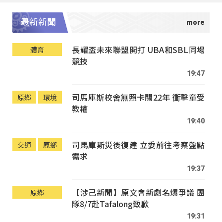
最新新聞
長耀盃未來聯盟開打 UBA和SBL同場
體育
競技
19:47
司馬庫斯校舍無照卡關22年 衝擊童受
原鄉
環境
教權
19:40
司馬庫斯災後復建 立委前往考察盤點
交通
原鄉
需求
19:37
【涉己新聞】原文會新劇名爆爭議 團
原鄉
隊8/7赴Tafalong致歉
19:31