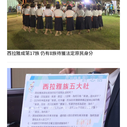
西拉雅成第17族 仍有8族待獲法定原民身分