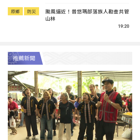
颱風逼近！普悠瑪部落族人勘查共管
原鄉
防災
山林
19:20
推薦新聞