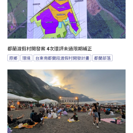
都蘭渡假村開發案 4次環評未過限期補正
原鄉
環境
台東南都蘭段渡假村開發計畫
都蘭部落