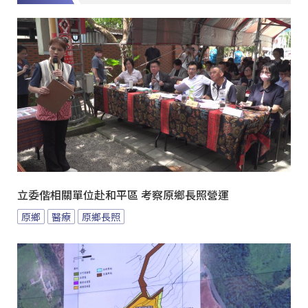
立委偕相關單位赴和平區 考察原鄉長照營運
原鄉
醫療
原鄉長照