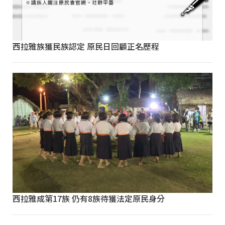
西拉雅族獲民族認定 原民日回顧正名歷程
西拉雅成第17族 仍有8族待獲法定原民身分