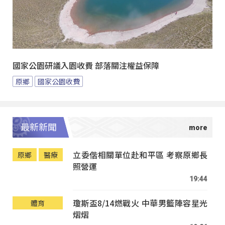
國家公園研議入園收費 部落關注權益保障
原鄉
國家公園收費
最新新聞
立委偕相關單位赴和平區 考察原鄉長
原鄉
醫療
照營運
19:44
瓊斯盃8/14燃戰火 中華男籃陣容星光
體育
熠熠