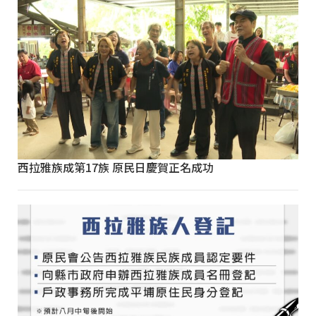
西拉雅族成第17族 原民日慶賀正名成功