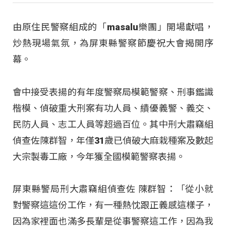
由原住民警察組成的「masalu樂團」開場獻唱，
炒熱現場氣氛，為屏東縣警察節慶祝大會揭開序
幕。
會中接受表揚的有年度警察局模範警察、刑事鑑識
楷模、偵破重大刑案有功人員、績優義警、義交、
民防人員、志工人員等超過百位。其中刑大肅竊組
偵查佐陳群智，年僅31歲已偵破大麻栽種案及數起
大宗製毒工廠，今年獲全國模範警察表揚。
屏東縣警局刑大肅竊組偵查佐 陳群智：「從小就
對警察這這份工作，有一種熱忱跟正義感這樣子，
因為家裡面也滿多長輩是從事警察這工作，因為我