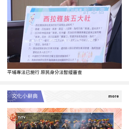
平埔專法已施行 原民身分法暫緩審查
文化小辭典