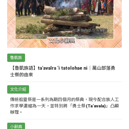
魯凱族
【魯凱族語】ta‘avalra ‘i tatolohae ni｜萬山部落勇
士祭的由來
文化介紹
傳統祖靈祭是一系列為期四個月的祭典，現今配合族人工
作求學濃縮為一天，並特別將「勇士祭(Ta‘avala)」凸顯
辦理。
小辭典