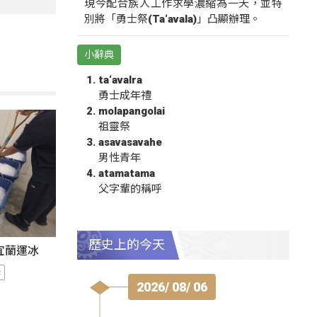
現今配合族人工作求學濃縮為一天，並特
別將「勇士祭(Ta‘avala)」凸顯辦理。
小辭典
ta‘avalra
勇士成年禮
molapangolai
祖靈祭
asavasavahe
男性青年
atamatama
父字輩的稱呼
歷史上的今天
宜蘭運冰
港
2026/ 08/ 06