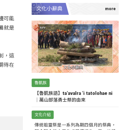
文化小辭典
邊可能
備就是
制，這
期待在
魯凱族
【魯凱族語】ta‘avalra ‘i tatolohae ni
｜萬山部落勇士祭的由來
文化介紹
傳統祖靈祭是一系列為期四個月的祭典，