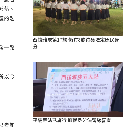
部落、
護的階
」
西拉雅成第17族 仍有8族待獲法定原民身
分
房一路
所以今
平埔專法已施行 原民身分法暫緩審查
思考如