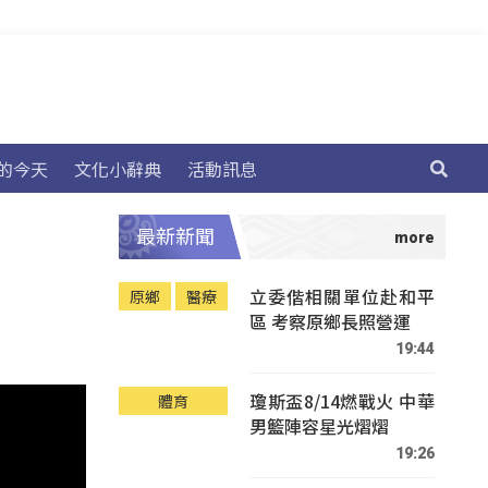
的今天
文化小辭典
活動訊息
最新新聞
立委偕相關單位赴和平
原鄉
醫療
區 考察原鄉長照營運
19:44
瓊斯盃8/14燃戰火 中華
體育
男籃陣容星光熠熠
19:26