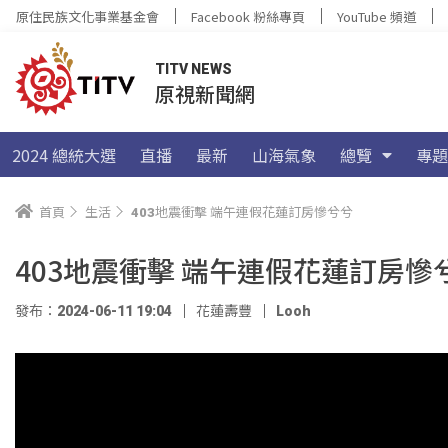
原住民族文化事業基金會
Facebook 粉絲專頁
YouTube 頻道
TITV NEWS
原視新聞網
2024 總統大選
直播
最新
山海氣象
總覽
專題
首頁
生活
403地震衝擊 端午連假花蓮訂房慘兮兮
403地震衝擊 端午連假花蓮訂房慘
發布：2024-06-11 19:04
花蓮壽豐
Looh