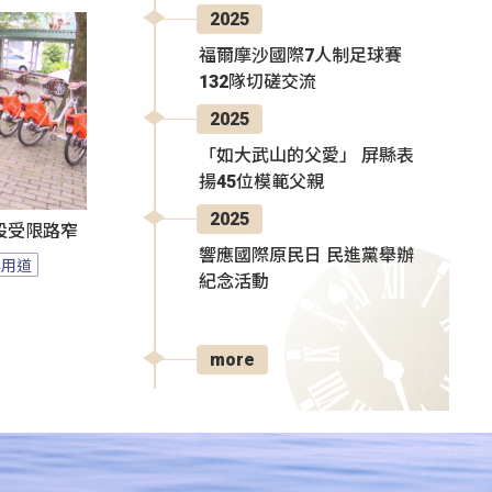
2025
福爾摩沙國際7人制足球賽
132隊切磋交流
2025
「如大武山的父愛」 屏縣表
揚45位模範父親
2025
設受限路窄
響應國際原民日 民進黨舉辦
專用道
紀念活動
more