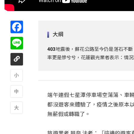
Facebook
大綱
Line
403地震後，蘇花公路至今仍是落石不
率更是慘兮兮，花蓮觀光業者表示：情況
A
端午連假七星潭停車場空蕩蕩、車
A
都沒遊客來體驗了，疫情之後原本
無薪假或轉職了。
A
旅遊業者 芭奈 法老：「這邊的遊