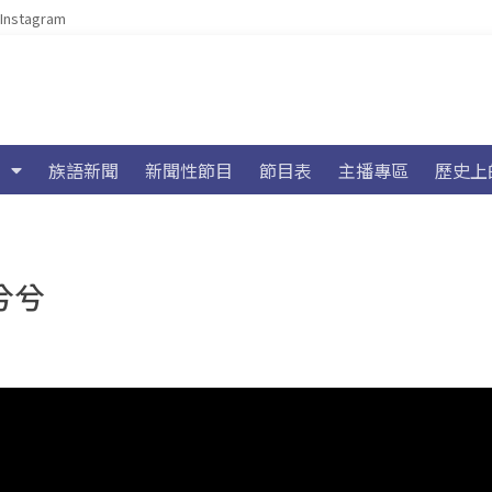
Instagram
族語新聞
新聞性節目
節目表
主播專區
歷史上
兮兮