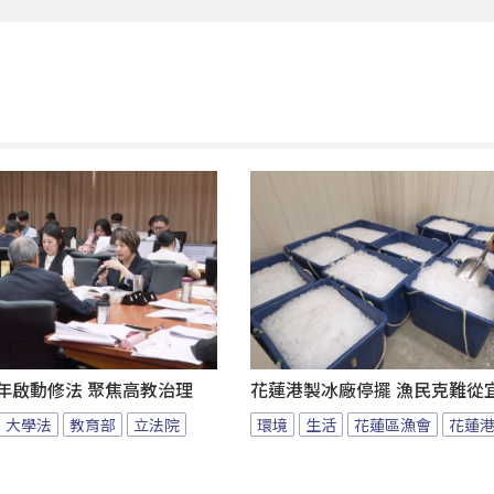
年啟動修法 聚焦高教治理
花蓮港製冰廠停擺 漁民克難從
大學法
教育部
立法院
環境
生活
花蓮區漁會
花蓮