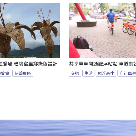
區登場 體驗富里鄉綠色設計
共享單車開通羅浮站點 車道劃
博覽會
花蓮展區
交通
生活
羅浮高中
自行車