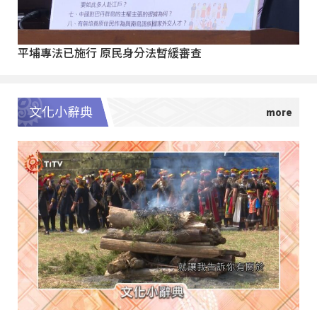
平埔專法已施行 原民身分法暫緩審查
文化小辭典