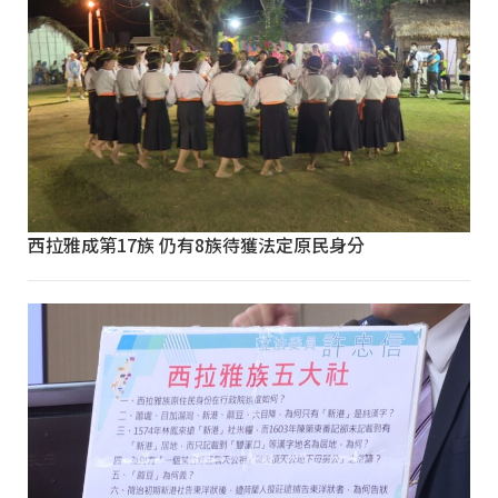
西拉雅成第17族 仍有8族待獲法定原民身分