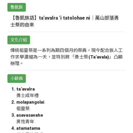
魯凱族
【魯凱族語】ta‘avalra ‘i tatolohae ni｜萬山部落勇
士祭的由來
文化介紹
傳統祖靈祭是一系列為期四個月的祭典，現今配合族人工
作求學濃縮為一天，並特別將「勇士祭(Ta‘avala)」凸顯
辦理。
小辭典
ta‘avalra
勇士成年禮
molapangolai
祖靈祭
asavasavahe
男性青年
atamatama