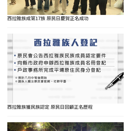
西拉雅族成第17族 原民日慶賀正名成功
西拉雅族獲民族認定 原民日回顧正名歷程