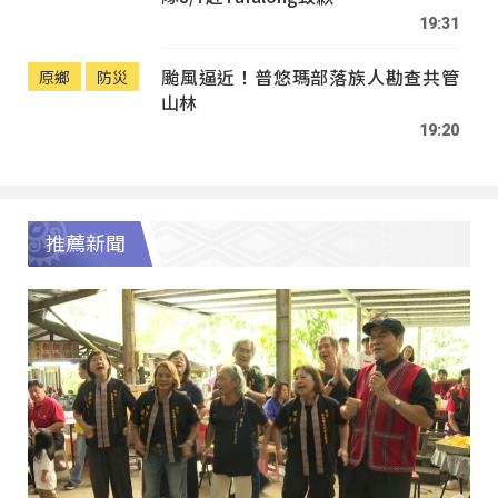
19:31
颱風逼近！普悠瑪部落族人勘查共管
原鄉
防災
山林
19:20
推薦新聞