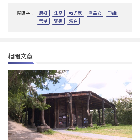
關鍵字：
原鄉
生活
哈尤溪
潘孟安
爭議
管制
覽書
霧台
相關文章