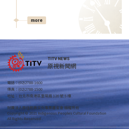
more
TITV NEWS
原視新聞網
電話：(02)2788-1600
傳真：(02)2788-1500
地址：台北市南港區重陽路 120 號 5 樓
財團法人原住民族文化事業基金會 版權所有
Copyright © 2021 Indigenous Peoples Cultural Foundation
All Rights Reserved .