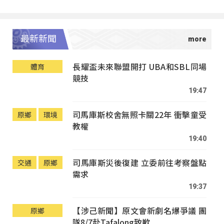
最新新聞
長耀盃未來聯盟開打 UBA和SBL同場
體育
競技
19:47
司馬庫斯校舍無照卡關22年 衝擊童受
原鄉
環境
教權
19:40
司馬庫斯災後復建 立委前往考察盤點
交通
原鄉
需求
19:37
【涉己新聞】原文會新劇名爆爭議 團
原鄉
隊8/7赴Tafalong致歉