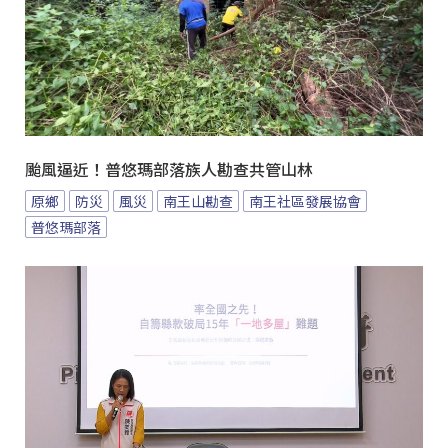
颱風逼近！普悠瑪部落族人勘查共管山林
原鄉
防災
風災
南王山勘查
南王社區發展協會
普悠瑪部落