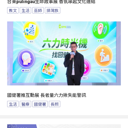
台東pulingau生命故事展 香氛串起文化連結
教文
生活
巫師
排灣族
國健署推互動展 長者量六力揪失能警訊
生活
醫療
國健署
長照