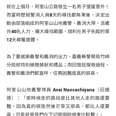
就在上個月，阿里山公路發生一名男子墜崖意外！
而當時歷經警消人員8天的尋找都無果後，決定出
動由部落組成的阿里山山地義警、義消大隊，派遣
共40名人力、擴大尋找範圍，順利在男子失蹤的第
12天尋獲遺體。
為了要感謝義警和義消的出力，嘉義縣警察局竹崎
分局就特別頒贈獎狀和禮品；而回憶起搜救過程，
義警和義消們都直呼，任務困難度真的很高。
阿里山山地義警隊員 Avai Naocachiyana（莊維
德）：「那時候走的路段是比其他人走的路還要
難，因為真的很陡然後芒草又很高，都比人還要
高，可能就是我們在下切那個時候會比較難。」