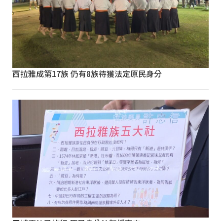
西拉雅成第17族 仍有8族待獲法定原民身分