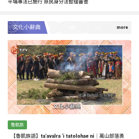
平埔專法已施行 原民身分法暫緩審查
文化小辭典
魯凱族
【魯凱族語】ta‘avalra ‘i tatolohae ni｜萬山部落勇