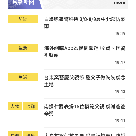
最新新聞
白海豚海警維持 8/8-8/9晨中北部防豪
防災
雨
19:19
海外網購App為民間營運 收費、個資
生活
引疑慮
19:17
台東窯藝慶父親節 邀父子做陶碗感念
生活
土地
19:13
南投仁愛表揚16位模範父親 感謝爸爸
人物
原鄉
辛勞
19:11
大鳥村水保故事展 災害記憶轉化防災
原鄉
環境