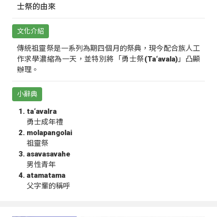
士祭的由來
文化介紹
傳統祖靈祭是一系列為期四個月的祭典，現今配合族人工
作求學濃縮為一天，並特別將「勇士祭(Ta‘avala)」凸顯
辦理。
小辭典
ta‘avalra
勇士成年禮
molapangolai
祖靈祭
asavasavahe
男性青年
atamatama
父字輩的稱呼