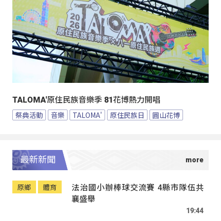
TALOMA'原住民族音樂季 81花博熱力開唱
祭典活動
音樂
TALOMA'
原住民族日
圓山花博
最新新聞
法治國小辦棒球交流賽 4縣市隊伍共
原鄉
體育
襄盛舉
19:44