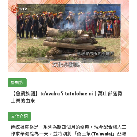
魯凱族
【魯凱族語】ta‘avalra ‘i tatolohae ni｜萬山部落勇
士祭的由來
文化介紹
傳統祖靈祭是一系列為期四個月的祭典，現今配合族人工
作求學濃縮為一天，並特別將「勇士祭(Ta‘avala)」凸顯