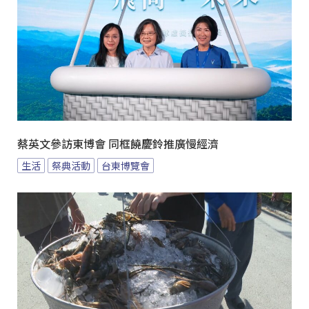
蔡英文參訪東博會 同框饒慶鈴推廣慢經濟
生活
祭典活動
台東博覽會