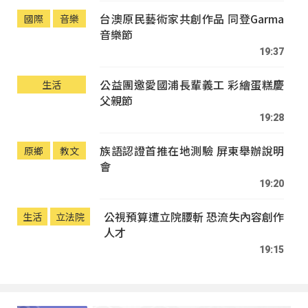
台澳原民藝術家共創作品 同登Garma
國際
音樂
音樂節
19:37
公益團邀愛國浦長輩義工 彩繪蛋糕慶
生活
父親節
19:28
族語認證首推在地測驗 屏東舉辦說明
原鄉
教文
會
19:20
公視預算遭立院腰斬 恐流失內容創作
生活
立法院
人才
19:15