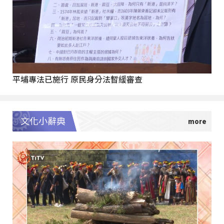
平埔專法已施行 原民身分法暫緩審查
文化小辭典