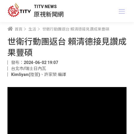
TITV NEWS
原視新聞網
首頁
生活
世衛行動團返台 賴清德接見讚成果豐碩
世衛行動團返台 賴清德接見讚成
果豐碩
發布：2024-06-02 19:07
台北市/瑞士日內瓦
Kimliyan(陸萱)
、
許家榮 編譯