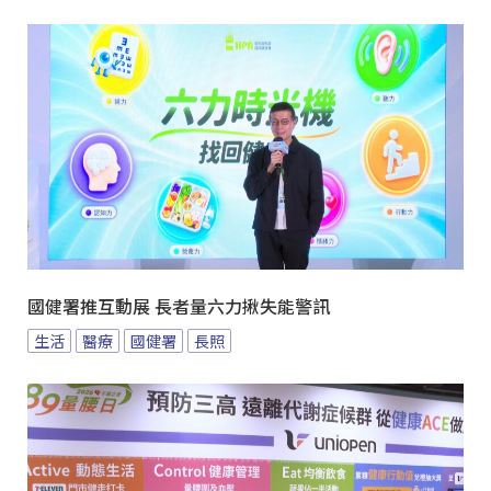
國健署推互動展 長者量六力揪失能警訊
生活
醫療
國健署
長照