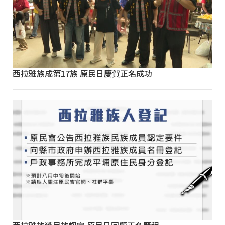
西拉雅族成第17族 原民日慶賀正名成功