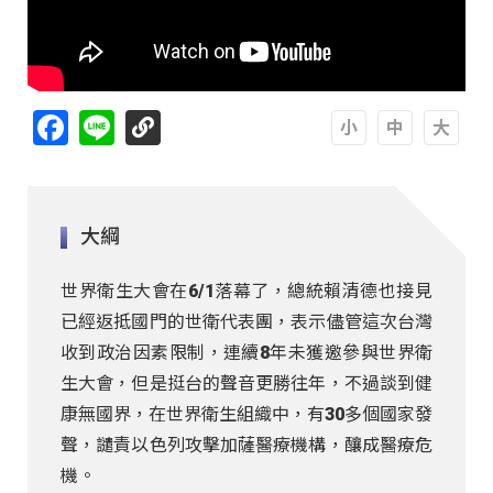
Facebook
Line
A
A
A
大綱
世界衛生大會在6/1落幕了，總統賴清德也接見
已經返抵國門的世衛代表團，表示儘管這次台灣
收到政治因素限制，連續8年未獲邀參與世界衛
生大會，但是挺台的聲音更勝往年，不過談到健
康無國界，在世界衛生組織中，有30多個國家發
聲，譴責以色列攻擊加薩醫療機構，釀成醫療危
機。