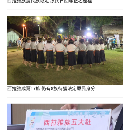
西拉雅族獲民族認定 原民日回顧正名歷程
西拉雅成第17族 仍有8族待獲法定原民身分