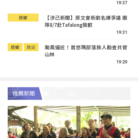
19:37
【涉己新聞】原文會新劇名爆爭議 團
原鄉
隊8/7赴Tafalong致歉
19:31
颱風逼近！普悠瑪部落族人勘查共管
原鄉
防災
山林
19:20
推薦新聞