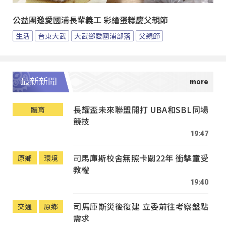
公益團邀愛國浦長輩義工 彩繪蛋糕慶父親節
生活
台東大武
大武鄉愛國浦部落
父親節
最新新聞
長耀盃未來聯盟開打 UBA和SBL同場
體育
競技
19:47
司馬庫斯校舍無照卡關22年 衝擊童受
原鄉
環境
教權
19:40
司馬庫斯災後復建 立委前往考察盤點
交通
原鄉
需求