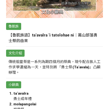
魯凱族
【魯凱族語】ta‘avalra ‘i tatolohae ni｜萬山部落勇
士祭的由來
文化介紹
傳統祖靈祭是一系列為期四個月的祭典，現今配合族人工
作求學濃縮為一天，並特別將「勇士祭(Ta‘avala)」凸顯
辦理。
小辭典
ta‘avalra
勇士成年禮
molapangolai