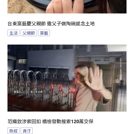
台東窯藝慶父親節 邀父子做陶碗感念土地
生活
父親節
窯藝
范織欽涉索回扣 橋檢發動搜索120萬交保
政經
貪汙