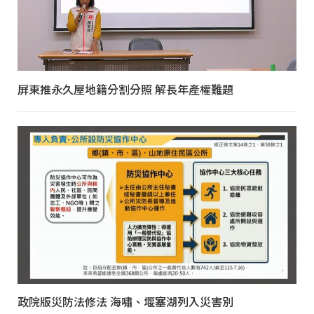
屏東推永久屋地籍分割分照 解長年產權難題
政院版災防法修法 海嘯、堰塞湖列入災害別