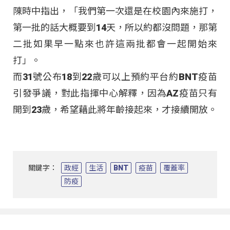
陳時中指出，「我們第一次還是在校園內來施打，
第一批的話大概要到14天，所以約都沒問題，那第
二批如果早一點來也許這兩批都會一起開始來
打」。
而31號公布18到22歲可以上預約平台約BNT疫苗
引發爭議，對此指揮中心解釋，因為AZ疫苗只有
開到23歲，希望藉此將年齡接起來，才接續開放。
關鍵字：
政經
生活
BNT
疫苗
覆蓋率
防疫