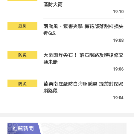
區防大雨
19:10
兩颱風、猴害夾擊 梅花部落甜柿損失
風災
近6成
19:08
大豪雨炸尖石！ 落石阻路及時搶修交
防災
通未斷
19:06
苗栗南庄嚴防白海豚颱風 提前封閉易
防災
崩路段
19:04
推薦新聞