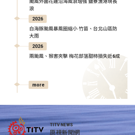
颱風外圍花蓮沿海風浪增強 鹽寮漁港現長
浪
2026
白海豚颱風暴風圈縮小 竹苗、台北山區防
大雨
2026
兩颱風、猴害夾擊 梅花部落甜柿損失近6成
more
TITV NEWS
原視新聞網