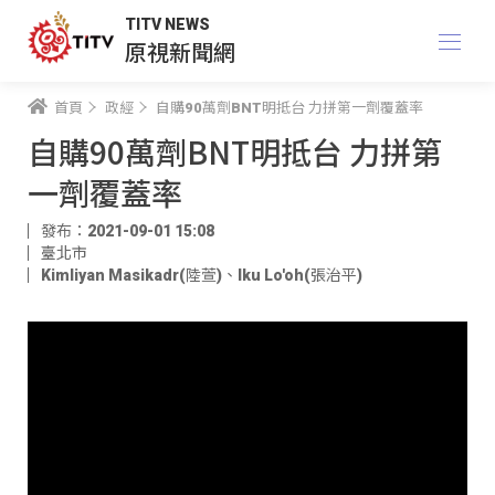
TITV NEWS
原視新聞網
首頁
政經
自購90萬劑BNT明抵台 力拼第一劑覆蓋率
自購90萬劑BNT明抵台 力拼第
一劑覆蓋率
發布：2021-09-01 15:08
臺北市
Kimliyan Masikadr(陸萱)
、
Iku Lo'oh(張治平)