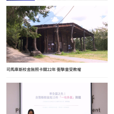
司馬庫斯校舍無照卡關22年 衝擊童受教權