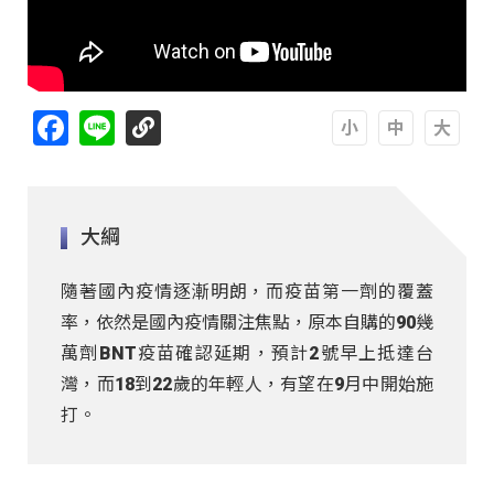
Facebook
Line
A
A
A
大綱
隨著國內疫情逐漸明朗，而疫苗第一劑的覆蓋
率，依然是國內疫情關注焦點，原本自購的90幾
萬劑BNT疫苗確認延期，預計2號早上抵達台
灣，而18到22歲的年輕人，有望在9月中開始施
打。