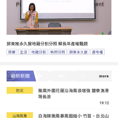
屏東推永久屋地籍分割分照 解長年產權難題
原鄉
生活
地籍分割
執照分照
屏東永久屋
產地權
最新新聞
颱風外圍花蓮沿海風浪增強 鹽寮漁港
防災
現長浪
19:12
白海豚颱風暴風圈縮小 竹苗、台北山
山海氣象