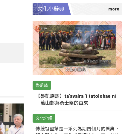
文化小辭典
魯凱族
【魯凱族語】ta‘avalra ‘i tatolohae ni
｜萬山部落勇士祭的由來
文化介紹
傳統祖靈祭是一系列為期四個月的祭典，