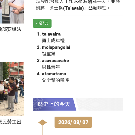
現今配合族人工作求學濃縮為一天，並特
別將「勇士祭(Ta‘avala)」凸顯辦理。
小辭典
政部要說法
ta‘avalra
勇士成年禮
molapangolai
祖靈祭
asavasavahe
男性青年
atamatama
父字輩的稱呼
歷史上的今天
2026/ 08/ 07
原民勞工困