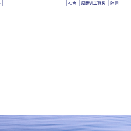
外
社會
原民勞工職災
陳情