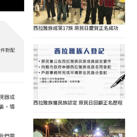
西拉雅族成第17族 原民日慶賀正名成功
軟件對配
視器或
西拉雅族獲民族認定 原民日回顧正名歷程
騙，導
我們要