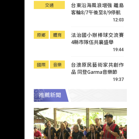
台東沿海風浪增強 離島
交通
客輪8/7午後至8/9停航
12:03
法治國小辦棒球交流賽
原鄉
體育
4縣市隊伍共襄盛舉
19:44
台澳原民藝術家共創作
國際
音樂
品 同登Garma音樂節
19:37
推薦新聞