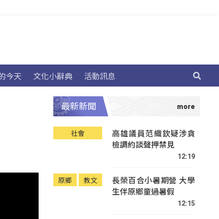
的今天
文化小辭典
活動訊息
最新新聞
高雄議員范織欽疑涉貪
社會
檢調約談聲押禁見
12:19
長榮百合小暑期營 大學
原鄉
教文
生伴原鄉童過暑假
12:15