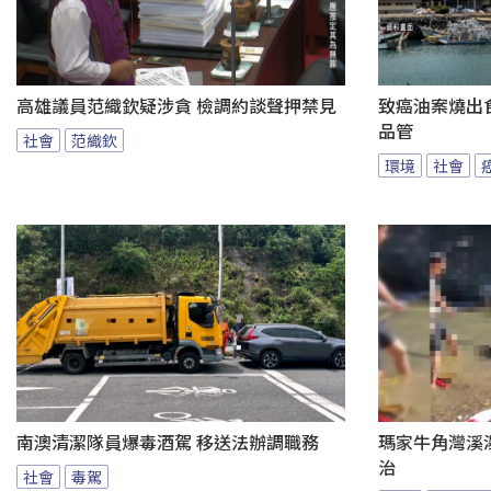
高雄議員范織欽疑涉貪 檢調約談聲押禁見
致癌油案燒出
品管
社會
范織欽
環境
社會
南澳清潔隊員爆毒酒駕 移送法辦調職務
瑪家牛角灣溪
治
社會
毒駕