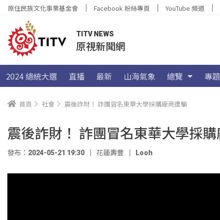
原住民族文化事業基金會
Facebook 粉絲專頁
YouTube 頻道
TITV NEWS
原視新聞網
2024 總統大選
直播
最新
山海氣象
總覽
專題
首頁
社會
震後詐財！ 詐團冒名東華大學採購廠商遭騙
震後詐財！ 詐團冒名東華大學採購
發布：2024-05-21 19:30
花蓮壽豐
Looh