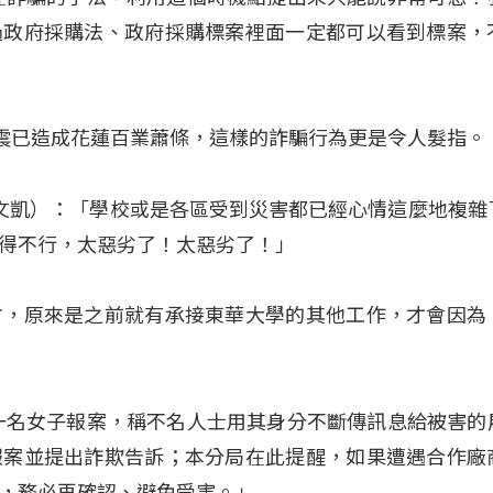
過政府採購法、政府採購標案裡面一定都可以看到標案，
地震已造成花蓮百業蕭條，這樣的詐騙行為更是令人髮指。
ing（范文凱）：「學校或是各區受到災害都已經心情這麼地複
得不行，太惡劣了！太惡劣了！」
方，原來是之前就有承接東華大學的其他工作，才會因為
一名女子報案，稱不名人士用其身分不斷傳訊息給被害的
報案並提出詐欺告訴；本分局在此提醒，如果遭遇合作廠
，務必再確認、避免受害。」