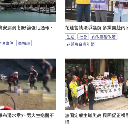
食安漏洞 朝野籲強化通報、
花蓮警執法爭議燒 多黨團赴內
生活
社會
內政部警政署
癌油事件
衛福部
花蓮聯合豐年節
瀑布溺水意外 男大生送醫不
無固定雇主職災高 民團促正視
境