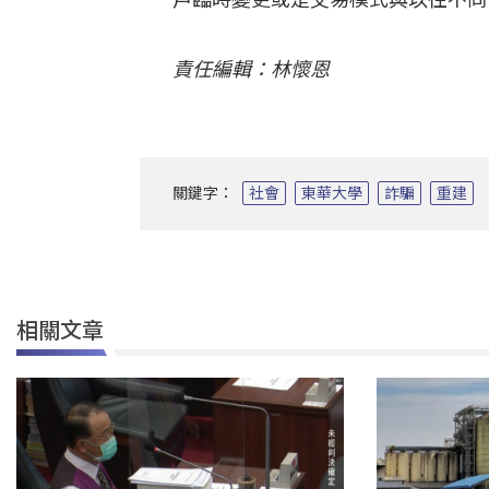
責任編輯：林懷恩
關鍵字：
社會
東華大學
詐騙
重建
相關文章