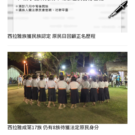
西拉雅族獲民族認定 原民日回顧正名歷程
西拉雅成第17族 仍有8族待獲法定原民身分