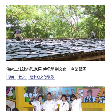
傳統工法建泰雅家屋 傳承擘劃文化、產業藍圖
原鄉
教文
醒來吧文化聚落