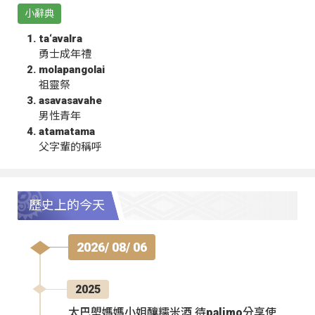
小辭典
ta‘avalra
勇士成年禮
molapangolai
祖靈祭
asavasavahe
男性青年
atamatama
父字輩的稱呼
歷史上的今天
2026/ 08/ 06
2025
太巴塱媽媽小姐釀糯米酒 待palimo分享使