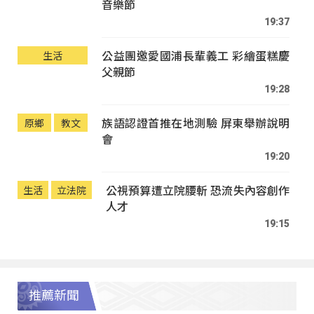
音樂節
19:37
公益團邀愛國浦長輩義工 彩繪蛋糕慶
生活
父親節
19:28
族語認證首推在地測驗 屏東舉辦說明
原鄉
教文
會
19:20
公視預算遭立院腰斬 恐流失內容創作
生活
立法院
人才
19:15
推薦新聞