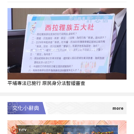
平埔專法已施行 原民身分法暫緩審查
文化小辭典