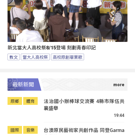
新北當大人高校祭8/15登場 刻劃青春印記
教文
當大人高校祭
高校原創畢業歌
最新新聞
法治國小辦棒球交流賽 4縣市隊伍共
原鄉
體育
襄盛舉
19:44
台澳原民藝術家共創作品 同登Garma
國際
音樂