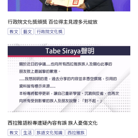
行政院文化獎頒獎 百位得主見證多元綻放
教文
藝文
行政院文化獎
西拉雅語粉專遭疑內容有誤 族人憂傷文化
教文
生活
族語文化知識
西拉雅族