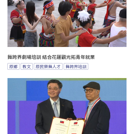
舞跨界劇場培訓 結合花蓮觀光拓青年就業
原鄉
教文
原民樂舞人才
舞跨界培訓