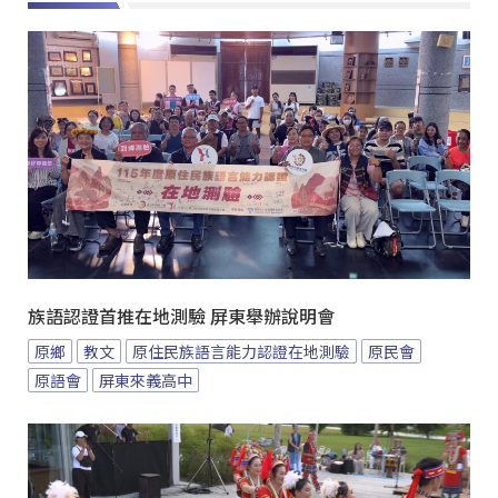
族語認證首推在地測驗 屏東舉辦說明會
原鄉
教文
原住民族語言能力認證在地測驗
原民會
原語會
屏東來義高中