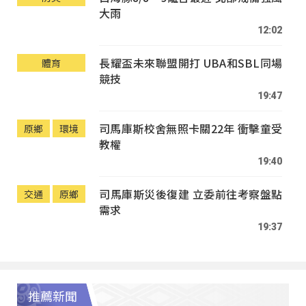
大雨
12:02
長耀盃未來聯盟開打 UBA和SBL同場
體育
競技
19:47
司馬庫斯校舍無照卡關22年 衝擊童受
原鄉
環境
教權
19:40
司馬庫斯災後復建 立委前往考察盤點
交通
原鄉
需求
19:37
推薦新聞