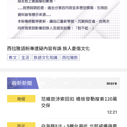
西拉雅語粉專遭疑內容有誤 族人憂傷文化
教文
生活
族語文化知識
西拉雅族
最新新聞
范織欽涉索回扣 橋檢發動搜索120萬
政經
交保
12:21
白海豚8/8、9離台最近 北部戒備強風
防災