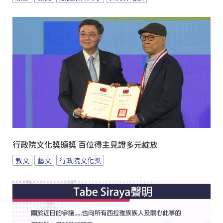
行政院文化獎頒獎 百位得主見證多元綻放
教文
藝文
行政院文化獎