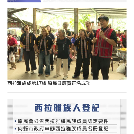
西拉雅族成第17族 原民日慶賀正名成功