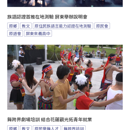
族語認證首推在地測驗 屏東舉辦說明會
原鄉
教文
原住民族語言能力認證在地測驗
原民會
原語會
屏東來義高中
舞跨界劇場培訓 結合花蓮觀光拓青年就業
原鄉
教文
原民樂舞人才
舞跨界培訓