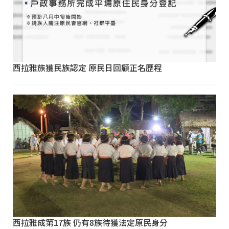
西拉雅族獲民族認定 原民日回顧正名歷程
西拉雅成第17族 仍有8族待獲法定原民身分