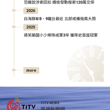
范織欽涉索回扣 橋檢發動搜索120萬交保
2026
白海豚8/8、9離台最近 北部戒備強風大雨
2025
德芙蘭國小少棒隊成軍3年 獲隊史首座冠軍
more
TITV NEWS
原視新聞網