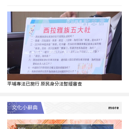
平埔專法已施行 原民身分法暫緩審查
文化小辭典