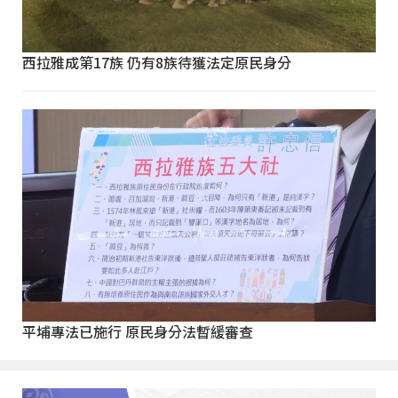
西拉雅成第17族 仍有8族待獲法定原民身分
平埔專法已施行 原民身分法暫緩審查