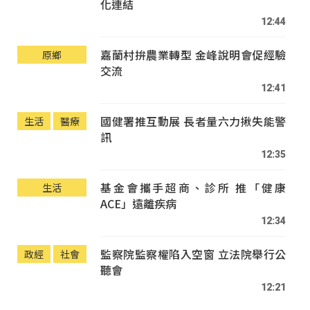
化連結
12:44
嘉蘭村拚農業轉型 金峰說明會促經驗
原鄉
交流
12:41
國健署推互動展 長者量六力揪失能警
生活
醫療
訊
12:35
基金會攜手超商、診所 推「健康
生活
ACE」遠離疾病
12:34
監察院監察權陷入空窗 立法院舉行公
政經
社會
聽會
12:21