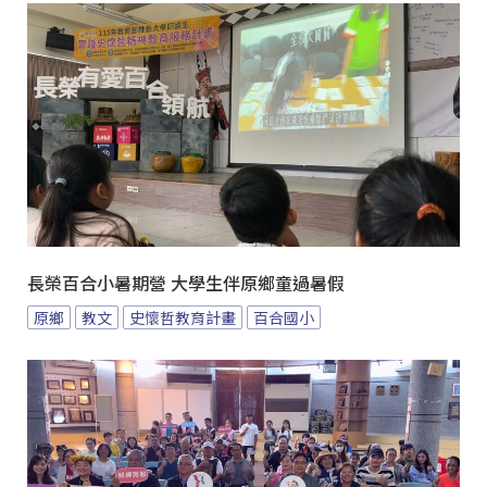
長榮百合小暑期營 大學生伴原鄉童過暑假
原鄉
教文
史懷哲教育計畫
百合國小