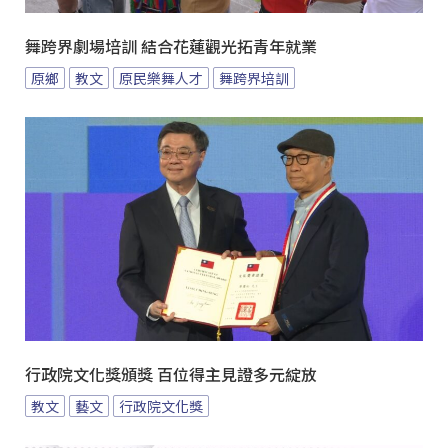
舞跨界劇場培訓 結合花蓮觀光拓青年就業
原鄉
教文
原民樂舞人才
舞跨界培訓
行政院文化獎頒獎 百位得主見證多元綻放
教文
藝文
行政院文化獎