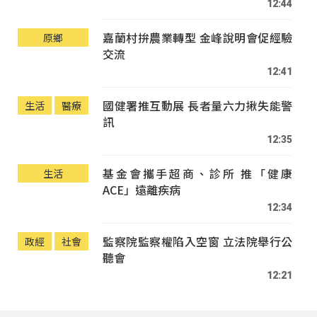
12:44
嘉蘭村拚農業轉型 金峰說明會促經驗
原鄉
交流
12:41
國健署推互動展 長者量六力揪失能警
生活
醫療
訊
12:35
基金會攜手超商、診所 推「健康
生活
ACE」遠離疾病
12:34
監察院監察權陷入空窗 立法院舉行公
政經
社會
聽會
12:21