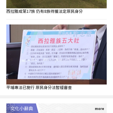
西拉雅成第17族 仍有8族待獲法定原民身分
平埔專法已施行 原民身分法暫緩審查
文化小辭典