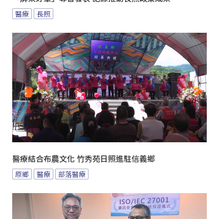
醫療
長照
醫療結合布農文化 竹秀苑日照進駐信義鄉
原鄉
醫療
部落醫療