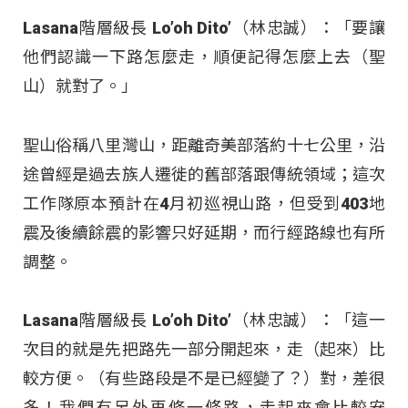
Lasana階層級長 Lo’oh Dito’（林忠誠）：「要讓
他們認識一下路怎麼走，順便記得怎麼上去（聖
山）就對了。」
聖山俗稱八里灣山，距離奇美部落約十七公里，沿
途曾經是過去族人遷徙的舊部落跟傳統領域；這次
工作隊原本預計在4月初巡視山路，但受到403地
震及後續餘震的影響只好延期，而行經路線也有所
調整。
Lasana階層級長 Lo’oh Dito’（林忠誠）：「這一
次目的就是先把路先一部分開起來，走（起來）比
較方便。（有些路段是不是已經變了？）對，差很
多！我們有另外再修一條路，走起來會比較安