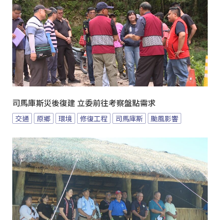
司馬庫斯災後復建 立委前往考察盤點需求
交通
原鄉
環境
修復工程
司馬庫斯
颱風影響