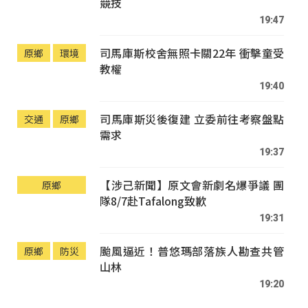
競技
19:47
司馬庫斯校舍無照卡關22年 衝擊童受
原鄉
環境
教權
19:40
司馬庫斯災後復建 立委前往考察盤點
交通
原鄉
需求
19:37
【涉己新聞】原文會新劇名爆爭議 團
原鄉
隊8/7赴Tafalong致歉
19:31
颱風逼近！普悠瑪部落族人勘查共管
原鄉
防災
山林
19:20