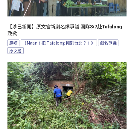
【涉己新聞】原文會新劇名爆爭議 團隊8/7赴Tafalong
致歉
原鄉
《Maan！把 Tafalong 搬到台北？！》
劇名爭議
原文會