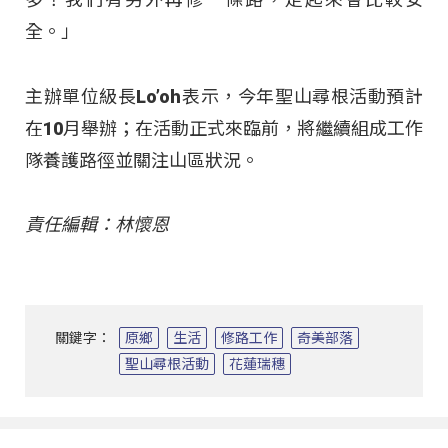
全。」
主辦單位級長Lo’oh表示，今年聖山尋根活動預計
在10月舉辦；在活動正式來臨前，將繼續組成工作
隊養護路徑並關注山區狀況。
責任編輯：林懷恩
關鍵字：
原鄉
生活
修路工作
奇美部落
聖山尋根活動
花蓮瑞穗