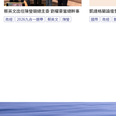
蔡英文出任陳瑩競總主委 劉櫂豪當總幹事
凱達格蘭論壇
政經
2026九合一選舉
蔡英文
陳瑩
國際
政經