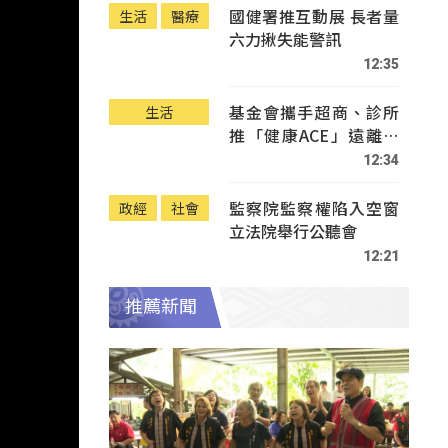
國健署推互動展 長者量
生活
醫療
六力揪失能警訊
12:35
基金會攜手超商、診所
生活
推「健康ACE」遠離疾
病
12:34
監察院監察權陷入空窗
政經
社會
立法院舉行公聽會
12:21
推薦新聞