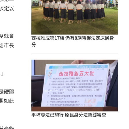
核定以
後就會
西拉雅成第17族 仍有8族待獲法定原民身
分
雄市長
。」
就是硬體
期如此
平埔專法已施行 原民身分法暫緩審查
光產能