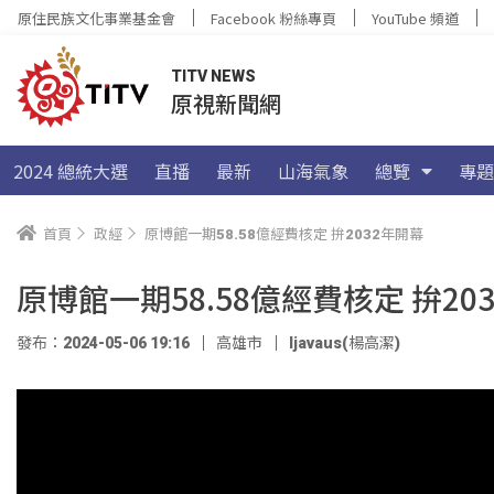
原住民族文化事業基金會
Facebook 粉絲專頁
YouTube 頻道
TITV NEWS
原視新聞網
2024 總統大選
直播
最新
山海氣象
總覽
專題
首頁
政經
原博館一期58.58億經費核定 拚2032年開幕
原博館一期58.58億經費核定 拚20
發布：2024-05-06 19:16
高雄市
ljavaus(楊高潔)