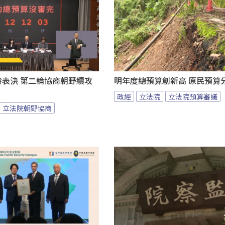
拚表決 第二輪協商朝野續攻
明年度總預算創新高 原民預算
政經
立法院
立法院預算審議
立法院朝野協商