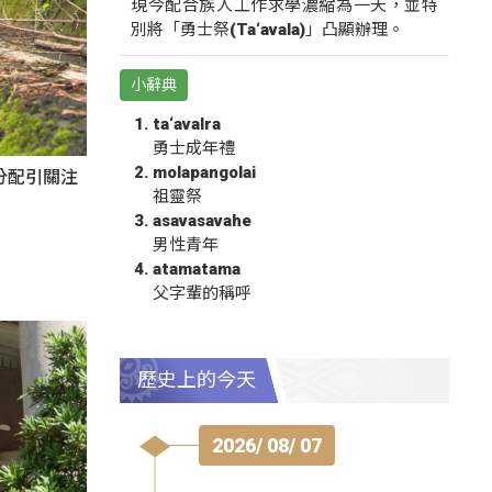
現今配合族人工作求學濃縮為一天，並特
別將「勇士祭(Ta‘avala)」凸顯辦理。
小辭典
ta‘avalra
勇士成年禮
molapangolai
分配引關注
祖靈祭
asavasavahe
男性青年
atamatama
父字輩的稱呼
歷史上的今天
2026/ 08/ 07