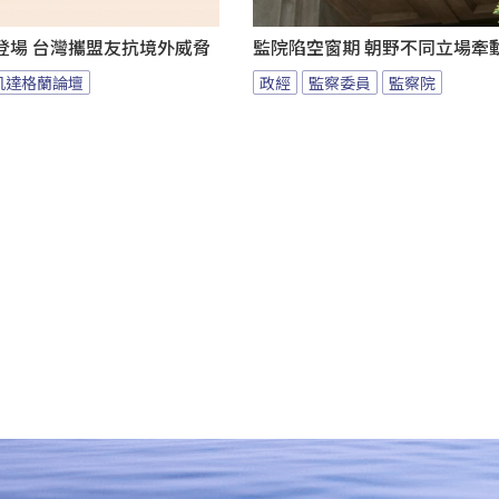
登場 台灣攜盟友抗境外威脅
監院陷空窗期 朝野不同立場牽
凱達格蘭論壇
政經
監察委員
監察院