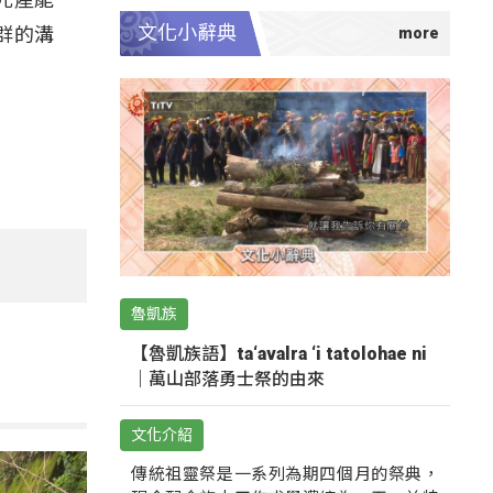
文化小辭典
群的溝
魯凱族
【魯凱族語】ta‘avalra ‘i tatolohae ni
｜萬山部落勇士祭的由來
文化介紹
傳統祖靈祭是一系列為期四個月的祭典，