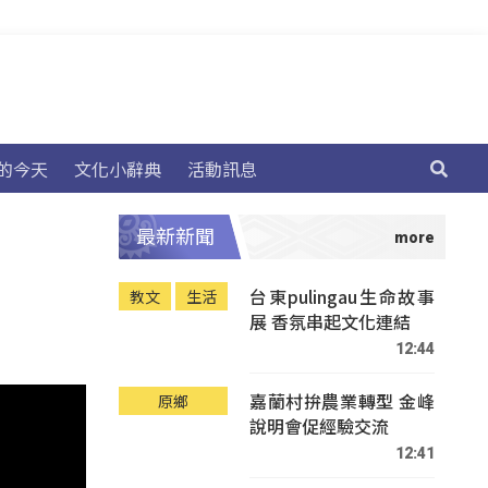
的今天
文化小辭典
活動訊息
最新新聞
台東pulingau生命故事
教文
生活
展 香氛串起文化連結
12:44
嘉蘭村拚農業轉型 金峰
原鄉
說明會促經驗交流
12:41