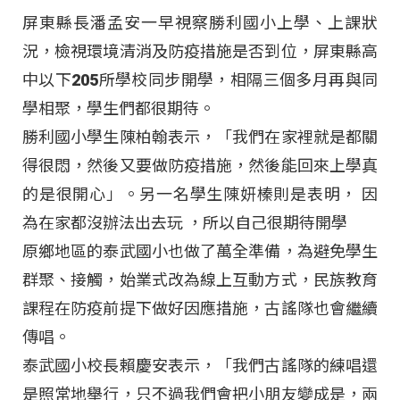
屏東縣長潘孟安一早視察勝利國小上學、上課狀
況，檢視環境清消及防疫措施是否到位，屏東縣高
中以下205所學校同步開學，相隔三個多月再與同
學相聚，學生們都很期待。
勝利國小學生陳柏翰表示，「我們在家裡就是都關
得很悶，然後又要做防疫措施，然後能回來上學真
的是很開心」。另一名學生陳妍榛則是表明， 因
為在家都沒辦法出去玩 ，所以自己很期待開學
原鄉地區的泰武國小也做了萬全準備，為避免學生
群聚、接觸，始業式改為線上互動方式，民族教育
課程在防疫前提下做好因應措施，古謠隊也會繼續
傳唱。
泰武國小校長賴慶安表示，「我們古謠隊的練唱還
是照常地舉行，只不過我們會把小朋友變成是，兩