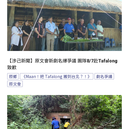
【涉己新聞】原文會新劇名爆爭議 團隊8/7赴Tafalong
致歉
原鄉
《Maan！把 Tafalong 搬到台北？！》
劇名爭議
原文會