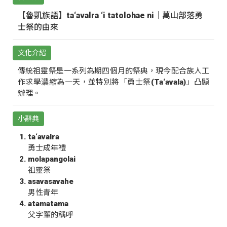
【魯凱族語】ta‘avalra ‘i tatolohae ni｜萬山部落勇
士祭的由來
文化介紹
傳統祖靈祭是一系列為期四個月的祭典，現今配合族人工
作求學濃縮為一天，並特別將「勇士祭(Ta‘avala)」凸顯
辦理。
小辭典
ta‘avalra
勇士成年禮
molapangolai
祖靈祭
asavasavahe
男性青年
atamatama
父字輩的稱呼