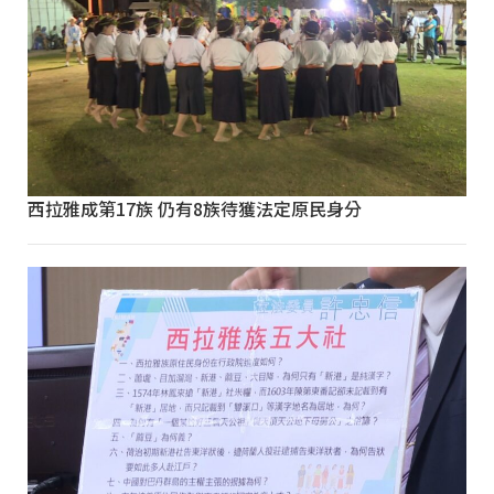
西拉雅成第17族 仍有8族待獲法定原民身分