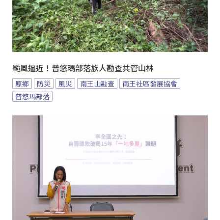
颱風逼近！普悠瑪部落族人勘查共管山林
原鄉
防災
風災
南王山勘查
南王社區發展協會
普悠瑪部落