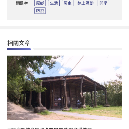
關鍵字：
原鄉
生活
屏東
線上互動
開學
防疫
相關文章