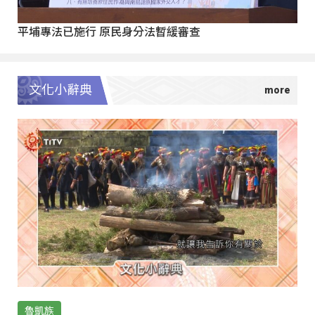
平埔專法已施行 原民身分法暫緩審查
文化小辭典
魯凱族