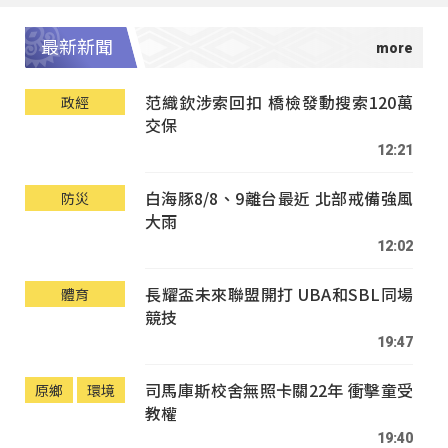
最新新聞
范織欽涉索回扣 橋檢發動搜索120萬
政經
交保
12:21
白海豚8/8、9離台最近 北部戒備強風
防災
大雨
12:02
長耀盃未來聯盟開打 UBA和SBL同場
體育
競技
19:47
司馬庫斯校舍無照卡關22年 衝擊童受
原鄉
環境
教權
19:40