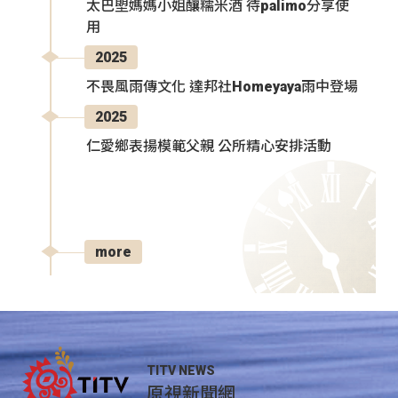
太巴塱媽媽小姐釀糯米酒 待palimo分享使
用
2025
不畏風雨傳文化 達邦社Homeyaya雨中登場
2025
仁愛鄉表揚模範父親 公所精心安排活動
more
TITV NEWS
原視新聞網