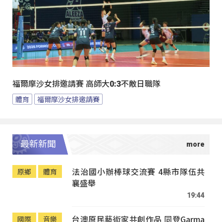
福爾摩沙女排邀請賽 高師大0:3不敵日職隊
體育
福爾摩沙女排邀請賽
最新新聞
法治國小辦棒球交流賽 4縣市隊伍共
原鄉
體育
襄盛舉
19:44
台澳原民藝術家共創作品 同登Garma
國際
音樂