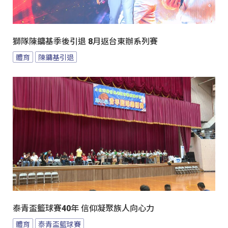
獅隊陳鏞基季後引退 8月返台東辦系列賽
體育
陳鏞基引退
泰青盃籃球賽40年 信仰凝聚族人向心力
體育
泰青盃籃球賽