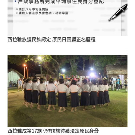
西拉雅族獲民族認定 原民日回顧正名歷程
西拉雅成第17族 仍有8族待獲法定原民身分