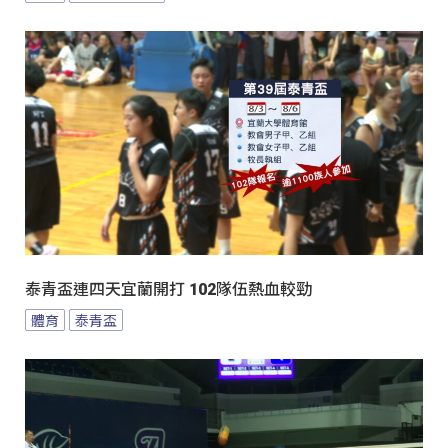
泰青盃連四天宜蘭開打 102隊伍熱血較勁
體育
泰青盃