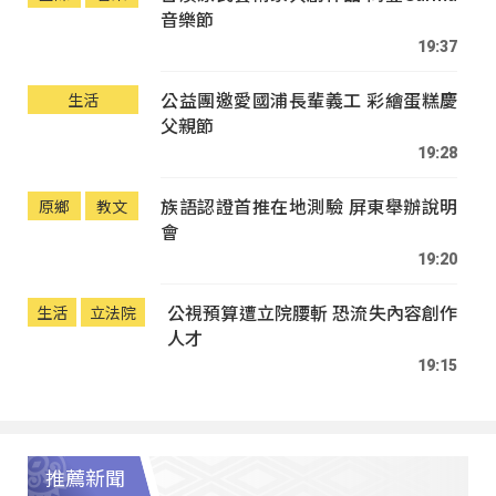
音樂節
19:37
公益團邀愛國浦長輩義工 彩繪蛋糕慶
生活
父親節
19:28
族語認證首推在地測驗 屏東舉辦說明
原鄉
教文
會
19:20
公視預算遭立院腰斬 恐流失內容創作
生活
立法院
人才
19:15
推薦新聞