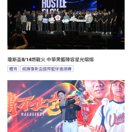
瓊斯盃8/14燃戰火 中華男籃陣容星光熠熠
體育
威廉瓊斯盃國際籃球邀請賽