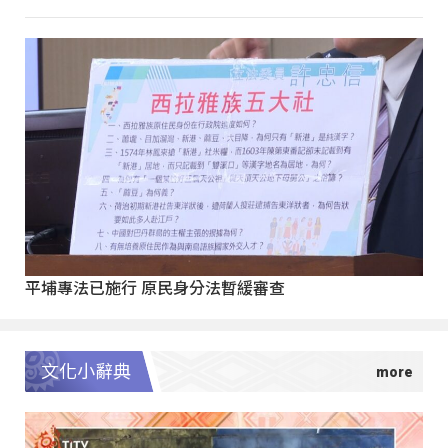
平埔專法已施行 原民身分法暫緩審查
文化小辭典