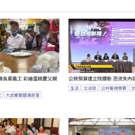
浦長輩義工 彩繪蛋糕慶父親
公視預算遭立院腰斬 恐流失內
生活
立法院
公共電視預算
武
大武鄉愛國浦部落