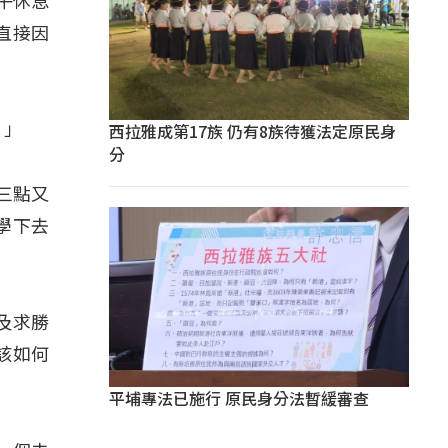
午休息
直接因
西拉雅成第17族 仍有8族待獲法定原民身
。」
分
三點又
學下去
及求勝
該如何
平埔專法已施行 原民身分法暫緩審查