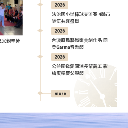
2026
法治國小辦棒球交流賽 4縣市
隊伍共襄盛舉
2026
台澳原民藝術家共創作品 同
感念父親辛勞
登Garma音樂節
2026
公益團邀愛國浦長輩義工 彩
繪蛋糕慶父親節
more