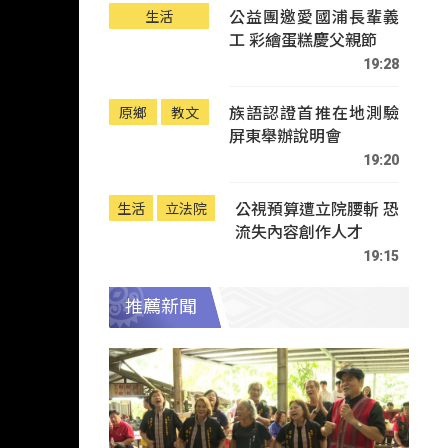
公益團邀愛國浦長輩義
生活
工 彩繪蛋糕慶父親節
19:28
族語認證首推在地測驗
原鄉
教文
屏東舉辦說明會
19:20
公視預算遭立院腰斬 恐
生活
立法院
流失內容創作人才
19:15
推薦新聞