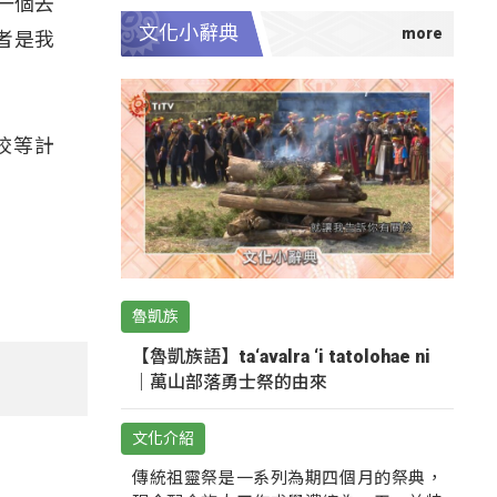
個一個去
文化小辭典
者是我
校等計
魯凱族
【魯凱族語】ta‘avalra ‘i tatolohae ni
｜萬山部落勇士祭的由來
文化介紹
傳統祖靈祭是一系列為期四個月的祭典，