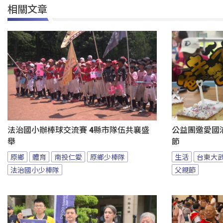
相關文章
法治國小辦棒球交流賽 4縣市隊伍共襄盛
公益團邀愛國
舉
節
原鄉
體育
南投仁愛
原鄉少棒隊
生活
台東大
法治國小少棒隊
父親節