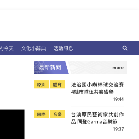
的今天
文化小辭典
活動訊息
最新新聞
法治國小辦棒球交流賽
原鄉
體育
4縣市隊伍共襄盛舉
19:44
台澳原民藝術家共創作
國際
音樂
品 同登Garma音樂節
19:37