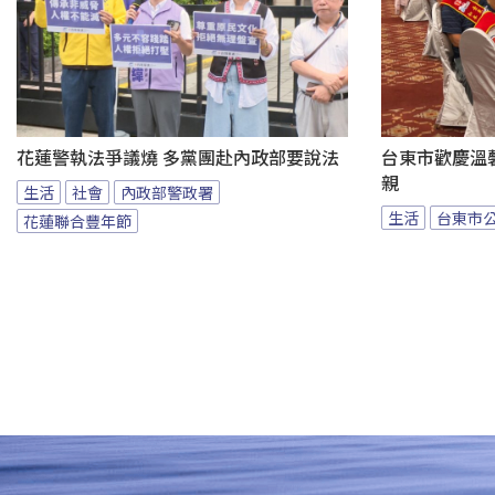
花蓮警執法爭議燒 多黨團赴內政部要說法
台東市歡慶溫馨
親
生活
社會
內政部警政署
生活
台東市
花蓮聯合豐年節