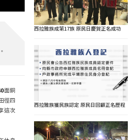
西拉雅族成第17族 原民日慶賀正名成功
。
0面銅
田徑四
西拉雅族獲民族認定 原民日回顧正名歷程
享這次