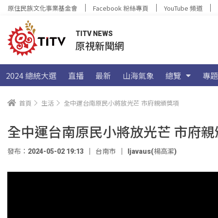
原住民族文化事業基金會
Facebook 粉絲專頁
YouTube 頻道
TITV NEWS
原視新聞網
2024 總統大選
直播
最新
山海氣象
總覽
專題
首頁
生活
全中運台南原民小將放光芒 市府親頒獎項
全中運台南原民小將放光芒 市府親
發布：2024-05-02 19:13
台南市
ljavaus(楊高潔)