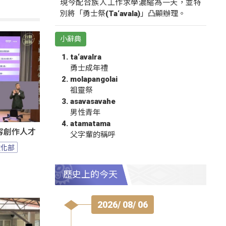
現今配合族人工作求學濃縮為一天，並特
別將「勇士祭(Ta‘avala)」凸顯辦理。
小辭典
ta‘avalra
勇士成年禮
molapangolai
祖靈祭
asavasavahe
男性青年
atamatama
容創作人才
父字輩的稱呼
文化部
歷史上的今天
2026/ 08/ 06