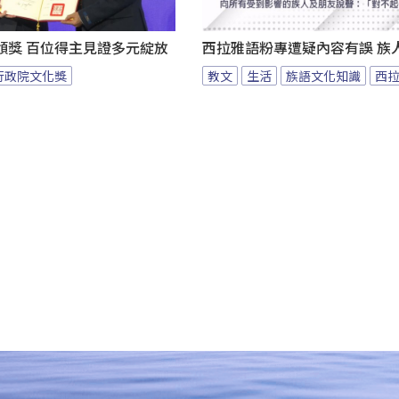
頒獎 百位得主見證多元綻放
西拉雅語粉專遭疑內容有誤 族
行政院文化獎
教文
生活
族語文化知識
西