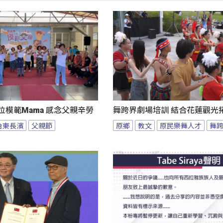
位模範Mama 感念父親辛勞
舞跨界劇場培訓 結合花蓮觀光
台東長濱
父親節
原鄉
教文
原民樂舞人才
舞