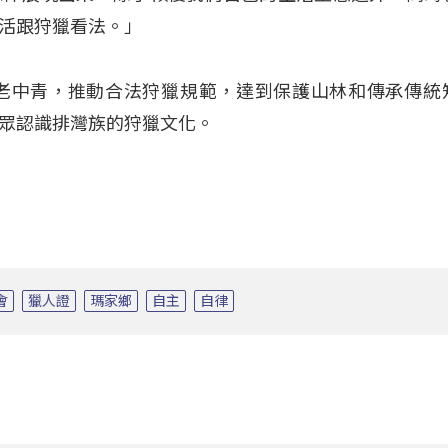
活跟狩獵看法。」
括老中青，推動合法狩獵規範，達到保護山林和傳承傳統
眾認識排灣族的狩獵文化。
會
獵人證
瑪家鄉
自主
自律