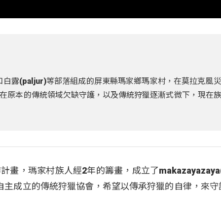
kong)和白露(paljur)等部落組成的屏東縣瑪家鄉瑪家村，在莫拉克風
在原本的傳統領域欠缺守護，以及傳統狩獵逐漸式微下，現在
，瑪家村族人經2年的籌畫，成立了makazayazaya
自主成立的傳統狩獵協會，希望以傳承狩獵的自律，來守