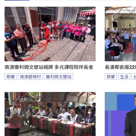
南澳撒利姆文健站揭牌 多元課程陪伴長者
長濱鄉表揚22
原鄉
南澳碧候村
撒利姆文健站
原鄉
生活