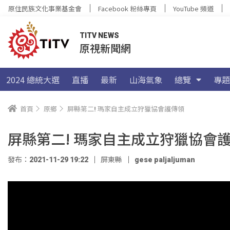
原住民族文化事業基金會
Facebook 粉絲專頁
YouTube 頻道
TITV NEWS
原視新聞網
2024 總統大選
直播
最新
山海氣象
總覽
專題
首頁
原鄉
屏縣第二! 瑪家自主成立狩獵協會護傳領
屏縣第二! 瑪家自主成立狩獵協會
發布：2021-11-29 19:22
屏東縣
gese paljaljuman