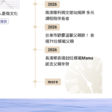
2026
南澳撒利姆文健站揭牌 多元
人憂傷文化
課程陪伴長者
拉雅族
2026
台東市歡慶溫馨父親節！ 表
揚71位模範父親
2026
長濱鄉表揚22位模範Mama
感念父親辛勞
more