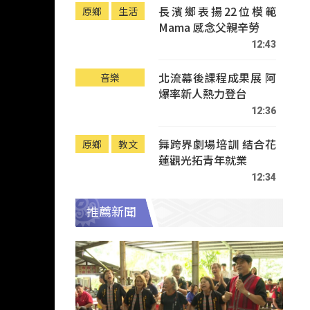
長濱鄉表揚22位模範
原鄉
生活
Mama 感念父親辛勞
12:43
北流幕後課程成果展 阿
音樂
爆率新人熱力登台
12:36
舞跨界劇場培訓 結合花
原鄉
教文
蓮觀光拓青年就業
12:34
推薦新聞