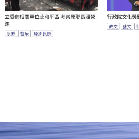
立委偕相關單位赴和平區 考察原鄉長照營
行政院文化獎
運
教文
藝文
原鄉
醫療
原鄉長照