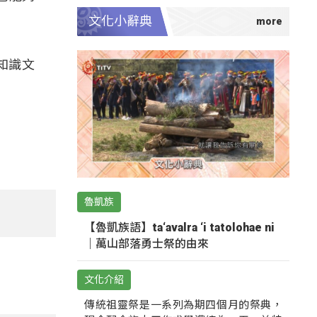
文化小辭典
知識文
魯凱族
【魯凱族語】ta‘avalra ‘i tatolohae ni
｜萬山部落勇士祭的由來
文化介紹
傳統祖靈祭是一系列為期四個月的祭典，