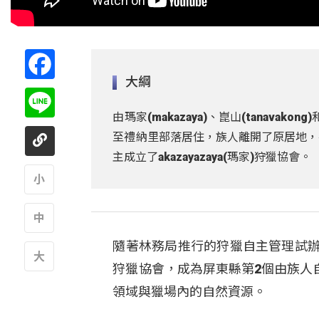
Facebook
大綱
Line
由瑪家(makazaya)、崑山(tanava
至禮納里部落居住，族人離開了原居地，
主成立了akazayazaya(瑪家)狩獵協會。
A
隨著林務局推行的狩獵自主管理試辦計畫
A
狩獵協會，成為屏東縣第2個由族人
A
領域與獵場內的自然資源。