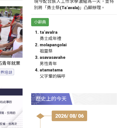
現今配合族人工作求學濃縮為一天，並特
別將「勇士祭(Ta‘avala)」凸顯辦理。
小辭典
ta‘avalra
勇士成年禮
molapangolai
祖靈祭
asavasavahe
拓青年就業
男性青年
atamatama
跨界培訓
父字輩的稱呼
歷史上的今天
2026/ 08/ 06