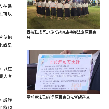
人在進
也可以
西拉雅成第17族 仍有8族待獲法定原民身
分
希望把
來說是
，以在
獵人應
平埔專法已施行 原民身分法暫緩審查
，能夠
也能夠