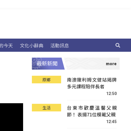
的今天
文化小辭典
活動訊息
最新新聞
南澳撒利姆文健站揭牌
原鄉
多元課程陪伴長者
12:50
台東市歡慶溫馨父親
生活
節！ 表揚71位模範父親
12:45