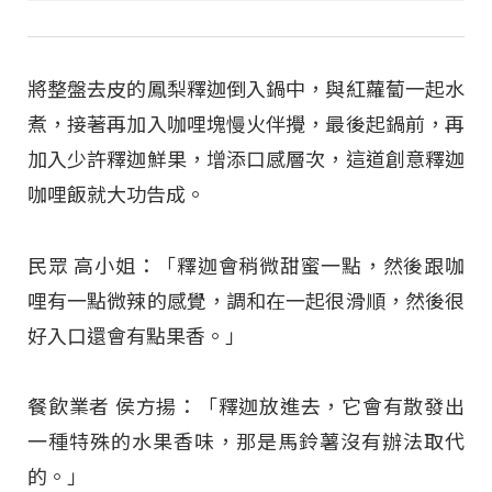
將整盤去皮的鳳梨釋迦倒入鍋中，與紅蘿蔔一起水
煮，接著再加入咖哩塊慢火伴攪，最後起鍋前，再
加入少許釋迦鮮果，增添口感層次，這道創意釋迦
咖哩飯就大功告成。
民眾 高小姐：「釋迦會稍微甜蜜一點，然後跟咖
哩有一點微辣的感覺，調和在一起很滑順，然後很
好入口還會有點果香。」
餐飲業者 侯方揚：「釋迦放進去，它會有散發出
一種特殊的水果香味，那是馬鈴薯沒有辦法取代
的。」