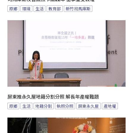
原鄉
環境
生活
教育部
新竹司馬庫斯
屏東推永久屋地籍分割分照 解長年產權難題
原鄉
生活
地籍分割
執照分照
屏東永久屋
產地權