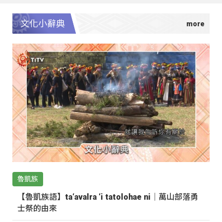
文化小辭典
魯凱族
【魯凱族語】ta‘avalra ‘i tatolohae ni｜萬山部落勇
士祭的由來