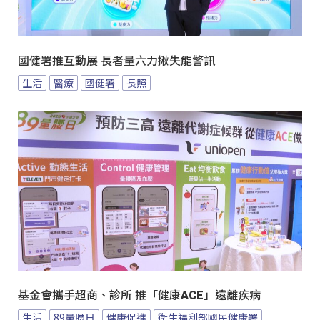
國健署推互動展 長者量六力揪失能警訊
生活
醫療
國健署
長照
基金會攜手超商、診所 推「健康ACE」遠離疾病
生活
89量腰日
健康促進
衛生福利部國民健康署