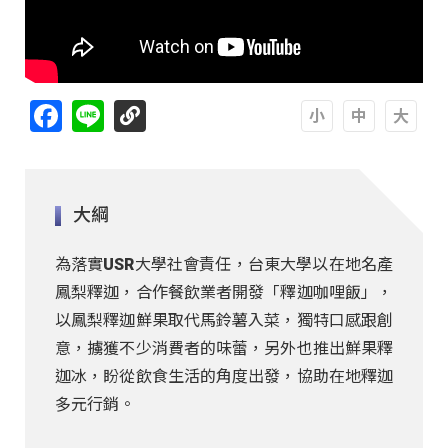
Facebook
Line
A
A
A
大綱
為落實USR大學社會責任，台東大學以在地名產
鳳梨釋迦，合作餐飲業者開發「釋迦咖哩飯」，
以鳳梨釋迦鮮果取代馬鈴薯入菜，獨特口感跟創
意，擄獲不少消費者的味蕾，另外也推出鮮果釋
迦冰，盼從飲食生活的角度出發，協助在地釋迦
多元行銷。