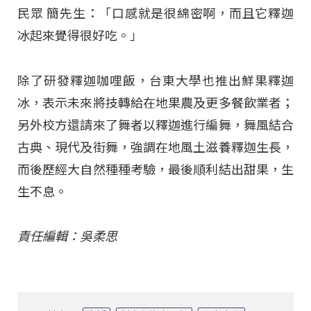
民眾 簡先生：「口感就是很綿密啊，而且它釋迦
冰起來覺得很好吃。」
除了研發釋迦咖哩飯，台東大學也推出鮮果釋迦
冰，表示未來將技轉給在地果農及更多餐飲業者；
另外校方還請來了舞者以釋迦進行編舞，舞風結合
古典、現代及街舞，強調在地風土滋養釋迦生長，
而後歷經大自然種種考驗，最後順利結出甜果，生
生不息。
責任編輯：吳柔思