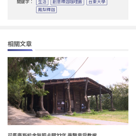
關鍵字：
生活
創意釋迦咖哩飯
台東大學
鳳梨釋迦
相關文章
司馬庫斯校舍無照卡關22年 衝擊童受教權