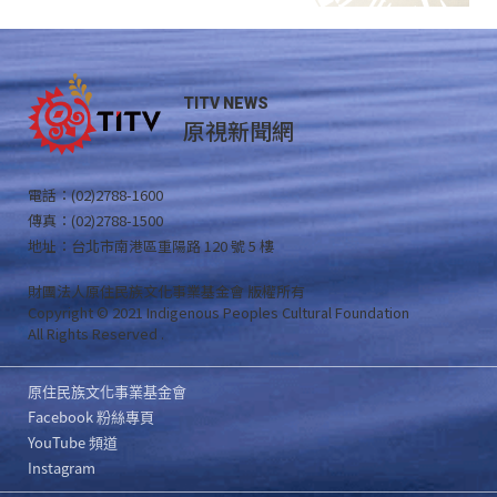
TITV NEWS
原視新聞網
電話：(02)2788-1600
傳真：(02)2788-1500
地址：台北市南港區重陽路 120 號 5 樓
財團法人原住民族文化事業基金會 版權所有
Copyright © 2021 Indigenous Peoples Cultural Foundation
All Rights Reserved .
原住民族文化事業基金會
Facebook 粉絲專頁
YouTube 頻道
Instagram