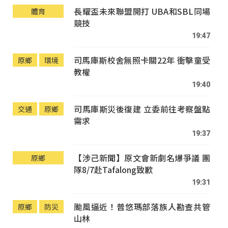
長耀盃未來聯盟開打 UBA和SBL同場
體育
競技
19:47
司馬庫斯校舍無照卡關22年 衝擊童受
原鄉
環境
教權
19:40
司馬庫斯災後復建 立委前往考察盤點
交通
原鄉
需求
19:37
【涉己新聞】原文會新劇名爆爭議 團
原鄉
隊8/7赴Tafalong致歉
19:31
颱風逼近！普悠瑪部落族人勘查共管
原鄉
防災
山林