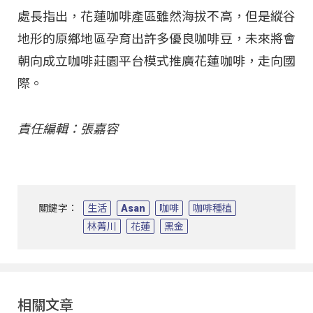
處長指出，花蓮咖啡產區雖然海拔不高，但是縱谷
地形的原鄉地區孕育出許多優良咖啡豆，未來將會
朝向成立咖啡莊園平台模式推廣花蓮咖啡，走向國
際。
責任編輯：張嘉容
關鍵字：
生活
Asan
咖啡
咖啡種植
林菁川
花蓮
黑金
相關文章