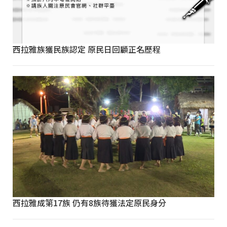
西拉雅族獲民族認定 原民日回顧正名歷程
西拉雅成第17族 仍有8族待獲法定原民身分