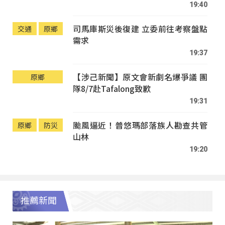
19:40
司馬庫斯災後復建 立委前往考察盤點
交通
原鄉
需求
19:37
【涉己新聞】原文會新劇名爆爭議 團
原鄉
隊8/7赴Tafalong致歉
19:31
颱風逼近！普悠瑪部落族人勘查共管
原鄉
防災
山林
19:20
推薦新聞