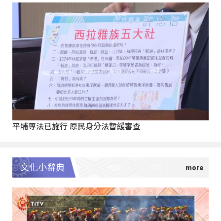
平埔專法已施行 原民身分法暫緩審查
文化小辭典