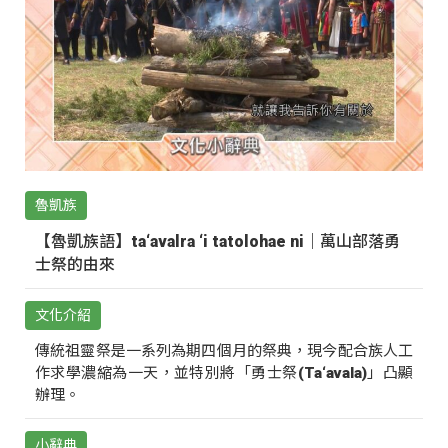
魯凱族
【魯凱族語】ta‘avalra ‘i tatolohae ni｜萬山部落勇
士祭的由來
文化介紹
傳統祖靈祭是一系列為期四個月的祭典，現今配合族人工
作求學濃縮為一天，並特別將「勇士祭(Ta‘avala)」凸顯
辦理。
小辭典