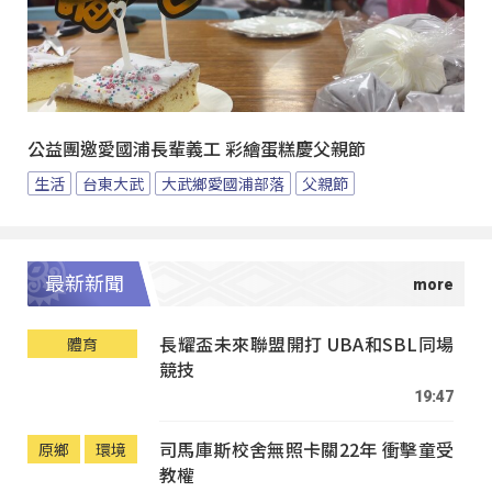
公益團邀愛國浦長輩義工 彩繪蛋糕慶父親節
生活
台東大武
大武鄉愛國浦部落
父親節
最新新聞
長耀盃未來聯盟開打 UBA和SBL同場
體育
競技
19:47
司馬庫斯校舍無照卡關22年 衝擊童受
原鄉
環境
教權