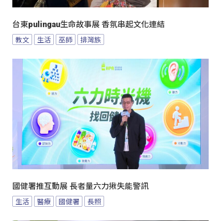
台東pulingau生命故事展 香氛串起文化連結
教文
生活
巫師
排灣族
國健署推互動展 長者量六力揪失能警訊
生活
醫療
國健署
長照