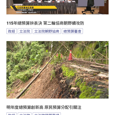
115年總預算拚表決 第二輪協商朝野續攻防
政經
立法院
立法院朝野協商
總預算審查
明年度總預算創新高 原民預算分配引關注