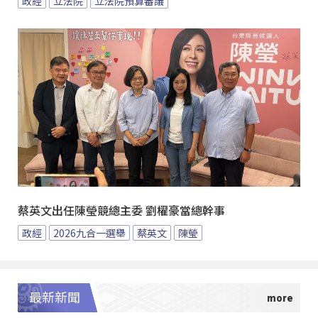
政經
立法院
立法院預算審議
蔡英文出任陳瑩競總主委 劉櫂豪當總幹事
政經
2026九合一選舉
蔡英文
陳瑩
最新新聞