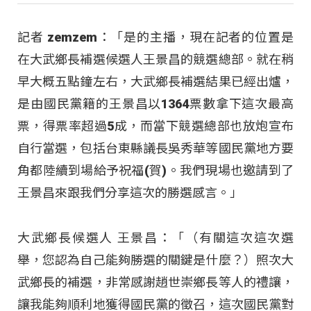
記者 zemzem：「是的主播，現在記者的位置是
在大武鄉長補選候選人王景昌的競選總部。就在稍
早大概五點鐘左右，大武鄉長補選結果已經出爐，
是由國民黨籍的王景昌以1364票數拿下這次最高
票，得票率超過5成，而當下競選總部也放炮宣布
自行當選，包括台東縣議長吳秀華等國民黨地方要
角都陸續到場給予祝福(賀)。我們現場也邀請到了
王景昌來跟我們分享這次的勝選感言。」
大武鄉長候選人 王景昌：「（有關這次這次選
舉，您認為自己能夠勝選的關鍵是什麼？）照次大
武鄉長的補選，非常感謝趙世崇鄉長等人的禮讓，
讓我能夠順利地獲得國民黨的徵召，這次國民黨對