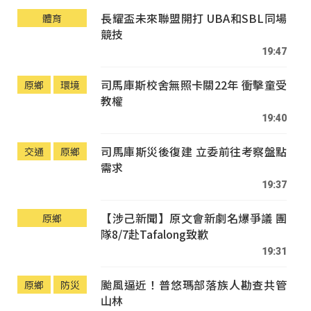
長耀盃未來聯盟開打 UBA和SBL同場
體育
競技
19:47
司馬庫斯校舍無照卡關22年 衝擊童受
原鄉
環境
教權
19:40
司馬庫斯災後復建 立委前往考察盤點
交通
原鄉
需求
19:37
【涉己新聞】原文會新劇名爆爭議 團
原鄉
隊8/7赴Tafalong致歉
19:31
颱風逼近！普悠瑪部落族人勘查共管
原鄉
防災
山林