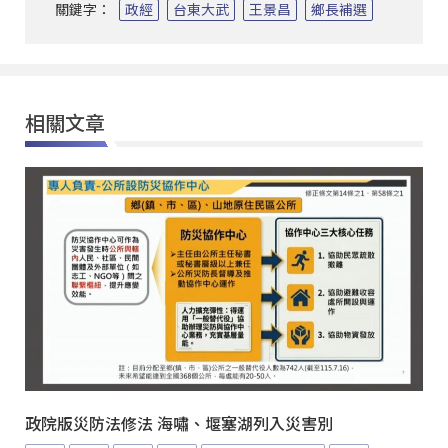
關鍵字：
政經
台東大武
王景昌
鄉長補選
相關文章
政院版災防法修法 海嘯、堰塞湖列入災害別