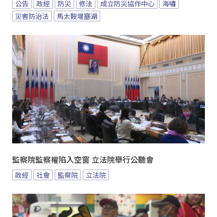
公告
政經
防災
修法
成立防災協作中心
海嘯
災害防治法
馬太鞍堰塞湖
監察院監察權陷入空窗 立法院舉行公聽會
政經
社會
監察院
立法院