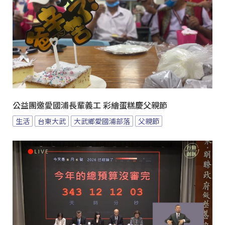
公益團邀愛國浦長輩義工 彩繪蛋糕慶父親節
生活
台東大武
大武鄉愛國浦部落
父親節