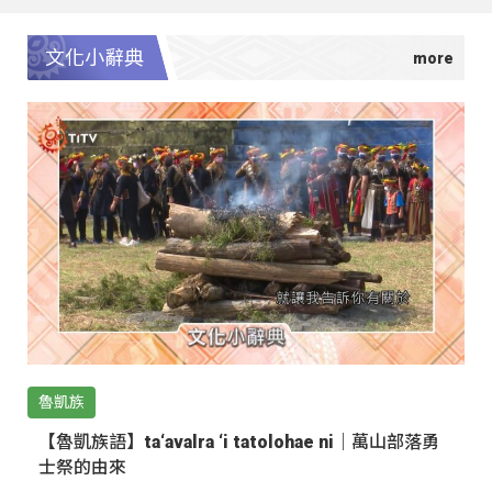
文化小辭典
魯凱族
【魯凱族語】ta‘avalra ‘i tatolohae ni｜萬山部落勇
士祭的由來